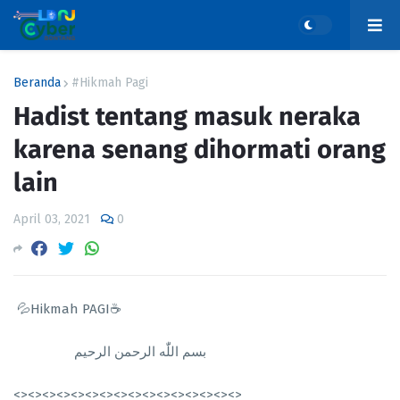
Beranda
#Hikmah Pagi
Hadist tentang masuk neraka
karena senang dihormati orang
lain
April 03, 2021
0
💦Hikmah PAGI☕
بسم اللّٰه الرحمن الرحيم
<><><><><><><><><><><><><><><><>