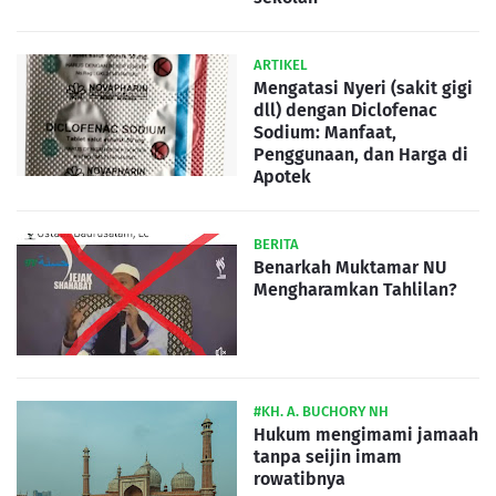
ARTIKEL
Mengatasi Nyeri (sakit gigi
dll) dengan Diclofenac
Sodium: Manfaat,
Penggunaan, dan Harga di
Apotek
BERITA
Benarkah Muktamar NU
Mengharamkan Tahlilan?
#KH. A. BUCHORY NH
Hukum mengimami jamaah
tanpa seijin imam
rowatibnya