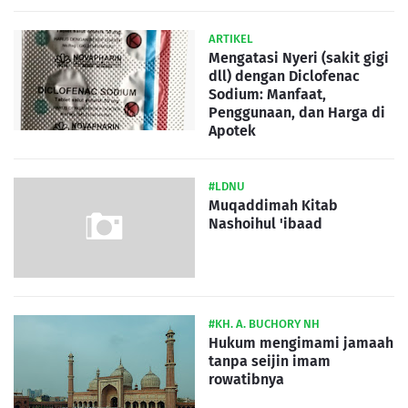
ARTIKEL
Mengatasi Nyeri (sakit gigi
dll) dengan Diclofenac
Sodium: Manfaat,
Penggunaan, dan Harga di
Apotek
#LDNU
Muqaddimah Kitab
Nashoihul 'ibaad
#KH. A. BUCHORY NH
Hukum mengimami jamaah
tanpa seijin imam
rowatibnya