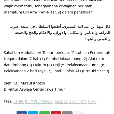
wajib mematuhi, sebagaimana kewajiban perintah 
mematuhi Ulil Amri (An-Nisa'59) dalam penafsiran:
ﻗﺎﻝ ﺳﻬﻞ ﺑﻦ ﻋﺒﺪ اﻟﻠﻪ اﻟﺘﺴﺘﺮﻱ: ﺃﻃﻴﻌﻮا اﻟﺴﻠﻄﺎﻥ ﻓﻲ ﺳﺒﻌﺔ: ﺿﺮﺏ 
اﻟﺪﺭاﻫﻢ ﻭاﻟﺪﻧﺎﻧﻴﺮ، ﻭاﻟﻤﻜﺎﻳﻴﻞ ﻭاﻷﻭﺯاﻥ، ﻭاﻷﺣﻜﺎﻡ ﻭاﻟﺤﺞ ﻭاﻟﺠﻤﻌﺔ 
ﻭاﻟﻌﻴﺪﻳﻦ ﻭاﻟﺠﻬﺎﺩ
Sahal bin Abdullah At-Tusturi berkata: "Patuhilah Pemerintah 
Negara dalam 7 hal. (1) Pemberlakuan uang (2) Alat ukur 
dan timbang (3) Hukum (4) Haji (5) Pelaksanaan Jumat (6) 
Pelaksanaan 2 hari raya (7) Jihad" (Tafsir Al-Qurthubi 5/259)
oleh: KH. Ma'ruf Khozin
Direktur Aswaja Center Jawa Timur
Tags:
Berita
KH Ma'ruf Khozin
mata uang sunnah?
Opini