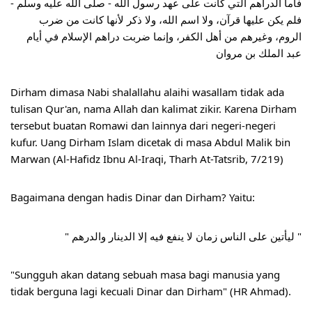
ﻓﺄﻣﺎ اﻟﺪﺭاﻫﻢ اﻟﺘﻲ ﻛﺎﻧﺖ ﻋﻠﻰ ﻋﻬﺪ ﺭﺳﻮﻝ اﻟﻠﻪ - ﺻﻠﻰ اﻟﻠﻪ ﻋﻠﻴﻪ ﻭﺳﻠﻢ - 
ﻓﻠﻢ ﻳﻜﻦ ﻋﻠﻴﻬﺎ ﻗﺮﺁﻥ، ﻭﻻ اﺳﻢ اﻟﻠﻪ، ﻭﻻ ﺫﻛﺮ ﻷﻧﻬﺎ ﻛﺎﻧﺖ ﻣﻦ ﺿﺮﺏ 
اﻟﺮﻭﻡ، ﻭﻏﻴﺮﻫﻢ ﻣﻦ ﺃﻫﻞ اﻟﻜﻔﺮ، ﻭﺇﻧﻤﺎ ﺿﺮبت ﺩﺭاﻫﻢ اﻹﺳﻼﻡ ﻓﻲ ﺃﻳﺎﻡ 
ﻋﺒﺪ اﻟﻤﻠﻚ ﺑﻦ ﻣﺮﻭاﻥ 
Dirham dimasa Nabi shalallahu alaihi wasallam tidak ada 
tulisan Qur'an, nama Allah dan kalimat zikir. Karena Dirham 
tersebut buatan Romawi dan lainnya dari negeri-negeri 
kufur. Uang Dirham Islam dicetak di masa Abdul Malik bin 
Marwan (Al-Hafidz Ibnu Al-Iraqi, Tharh At-Tatsrib, 7/219)
Bagaimana dengan hadis Dinar dan Dirham? Yaitu:
" ﻟﻴﺄﺗﻴﻦ ﻋﻠﻰ اﻟﻨﺎﺱ ﺯﻣﺎﻥ ﻻ ﻳﻨﻔﻊ ﻓﻴﻪ ﺇﻻ اﻟﺪﻳﻨﺎﺭ ﻭاﻟﺪﺭﻫﻢ "
"Sungguh akan datang sebuah masa bagi manusia yang 
tidak berguna lagi kecuali Dinar dan Dirham" (HR Ahmad).