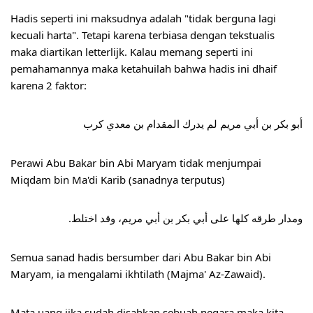
Hadis seperti ini maksudnya adalah "tidak berguna lagi 
kecuali harta". Tetapi karena terbiasa dengan tekstualis 
maka diartikan letterlijk. Kalau memang seperti ini 
pemahamannya maka ketahuilah bahwa hadis ini dhaif 
karena 2 faktor:
ﺃﺑﻮ ﺑﻜﺮ ﺑﻦ ﺃﺑﻲ ﻣﺮﻳﻢ ﻟﻢ ﻳﺪﺭﻙ اﻟﻤﻘﺪاﻡ ﺑﻦ ﻣﻌﺪﻱ ﻛﺮﺏ 
Perawi Abu Bakar bin Abi Maryam tidak menjumpai 
Miqdam bin Ma'di Karib (sanadnya terputus)
ﻭﻣﺪاﺭ ﻃﺮﻗﻪ ﻛﻠﻬﺎ ﻋﻠﻰ ﺃﺑﻲ ﺑﻜﺮ ﺑﻦ ﺃﺑﻲ ﻣﺮﻳﻢ، ﻭﻗﺪ اﺧﺘﻠﻂ.
Semua sanad hadis bersumber dari Abu Bakar bin Abi 
Maryam, ia mengalami ikhtilath (Majma' Az-Zawaid).
Mata uang jika sudah disahkan sebuah negara maka kita 