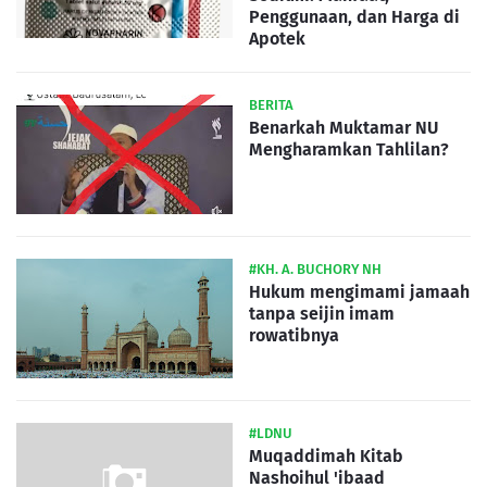
Penggunaan, dan Harga di
Apotek
BERITA
Benarkah Muktamar NU
Mengharamkan Tahlilan?
#KH. A. BUCHORY NH
Hukum mengimami jamaah
tanpa seijin imam
rowatibnya
#LDNU
Muqaddimah Kitab
Nashoihul 'ibaad