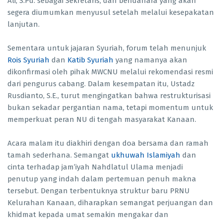
Ali, S.Pd. sebagai Sekretaris, dan bendahara yang akan
segera diumumkan menyusul setelah melalui kesepakatan
lanjutan.
Sementara untuk jajaran Syuriah, forum telah menunjuk
Rois Syuriah
dan
Katib Syuriah
yang namanya akan
dikonfirmasi oleh pihak MWCNU melalui rekomendasi resmi
dari pengurus cabang. Dalam kesempatan itu, Ustadz
Rusdianto, S.E., turut mengingatkan bahwa restrukturisasi
bukan sekadar pergantian nama, tetapi momentum untuk
memperkuat peran NU di tengah masyarakat Kanaan.
Acara malam itu diakhiri dengan doa bersama dan ramah
tamah sederhana. Semangat
ukhuwah Islamiyah
dan
cinta terhadap jam’iyah Nahdlatul Ulama menjadi
penutup yang indah dalam pertemuan penuh makna
tersebut. Dengan terbentuknya struktur baru PRNU
Kelurahan Kanaan, diharapkan semangat perjuangan dan
khidmat kepada umat semakin mengakar dan