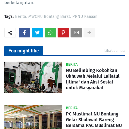
berkelanjutan.
Tags:
Berita
MWCNU Bontang Barat
PRNU Kanaan
You might like
Lihat semua
BERITA
NU Belimbing Kokohkan
Ukhuwah Melalui Lailatul
Ijtima' dan Aksi Sosial
untuk Masyarakat
BERITA
PC Muslimat NU Bontang
Gelar Sholawat Bareng
Bersama PAC Muslimat NU