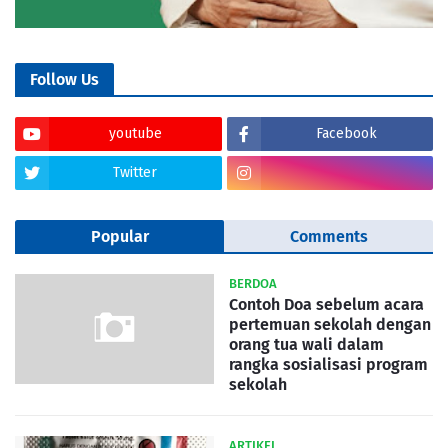
Follow Us
youtube
Facebook
Twitter
Popular
Comments
BERDOA
Contoh Doa sebelum acara
pertemuan sekolah dengan
orang tua wali dalam
rangka sosialisasi program
sekolah
ARTIKEL