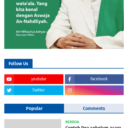
Follow Us
youtube
Facebook
Twitter
Popular
Comments
BERDOA
Contoh Doa sebelum acara