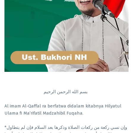
بسم الله الرحمن الرحيم
Al imam Al-Qaffal ra berfatwa didalam kitabnya Hilyatul
Ulama fi Ma’rifatil Madzahibil Fuqaha.
*وإن نسي ركعة من ركعات الصلاة وذكرها بعد السلام فإن لم يتطاول