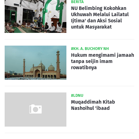
BERITA
NU Belimbing Kokohkan
Ukhuwah Melalui Lailatul
Ijtima' dan Aksi Sosial
untuk Masyarakat
#KH. A. BUCHORY NH
Hukum mengimami jamaah
tanpa seijin imam
rowatibnya
#LDNU
Muqaddimah Kitab
Nashoihul 'ibaad