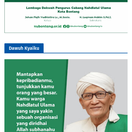
Dawuh Kyaiku