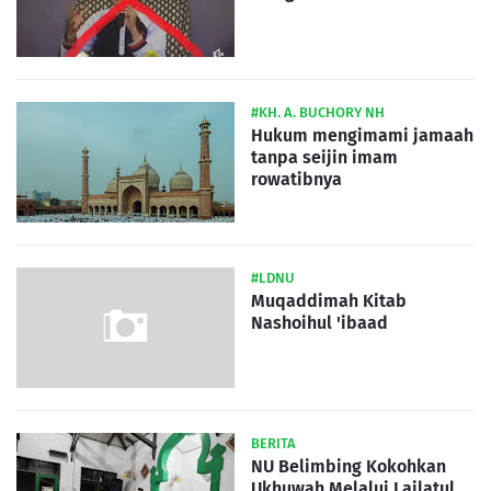
#KH. A. BUCHORY NH
Hukum mengimami jamaah
tanpa seijin imam
rowatibnya
#LDNU
Muqaddimah Kitab
Nashoihul 'ibaad
BERITA
NU Belimbing Kokohkan
Ukhuwah Melalui Lailatul