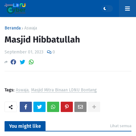
Beranda
Aswaja
Masjid Hibbatullah
September 01, 2023
0
Tags:
Aswaja
Masjid Mitra Binaan LDNU Bontang
You might like
Lihat semua