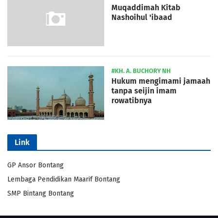
Muqaddimah Kitab
Nashoihul 'ibaad
#KH. A. BUCHORY NH
Hukum mengimami jamaah
tanpa seijin imam
rowatibnya
Link
GP Ansor Bontang
Lembaga Pendidikan Maarif Bontang
SMP Bintang Bontang