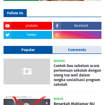
Follow Us
youtube
Facebook
Twitter
Popular
Comments
BERDOA
Contoh Doa sebelum acara
pertemuan sekolah dengan
orang tua wali dalam
rangka sosialisasi program
sekolah
BERITA
Benarkah Muktamar NU