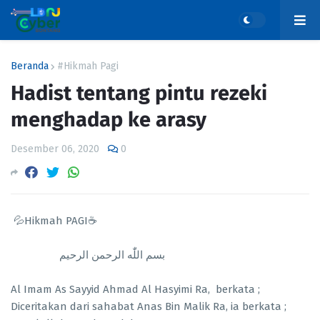
Beranda
#Hikmah Pagi
Hadist tentang pintu rezeki
menghadap ke arasy
Desember 06, 2020
0
💦Hikmah PAGI☕
بسم اللّٰه الرحمن الرحيم
Al Imam As Sayyid Ahmad Al Hasyimi Ra, berkata ;
Diceritakan dari sahabat Anas Bin Malik Ra, ia berkata ;