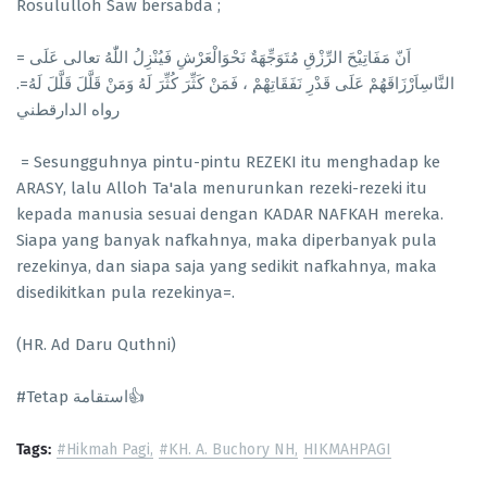
Rosululloh Saw bersabda ;
= اَنّ مَفَاتِيْحَ الرِّزْقِ مُتَوَجِّهَةٌ نَحْوَالْعَرْشِ فَيُنْزِلُ اللّٰهُ تعالى عَلَى
النَّاسِاَرْزَاقَهُمْ عَلَى قَدْرِ نَفَقَاتِهْمْ ، فَمَنْ كَثِّرَ كُثِّرَ لَهُ وَمَنْ قَلَّلَ قَلَّلَ لَهُ=.
رواه الدارقطني
= Sesungguhnya pintu-pintu REZEKI itu menghadap ke
ARASY, lalu Alloh Ta'ala menurunkan rezeki-rezeki itu
kepada manusia sesuai dengan KADAR NAFKAH mereka.
Siapa yang banyak nafkahnya, maka diperbanyak pula
rezekinya, dan siapa saja yang sedikit nafkahnya, maka
disedikitkan pula rezekinya=.
(HR. Ad Daru Quthni)
#Tetap استقامة👍
Tags:
#Hikmah Pagi
#KH. A. Buchory NH
HIKMAHPAGI