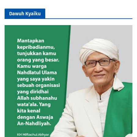
Dawuh Kyaiku