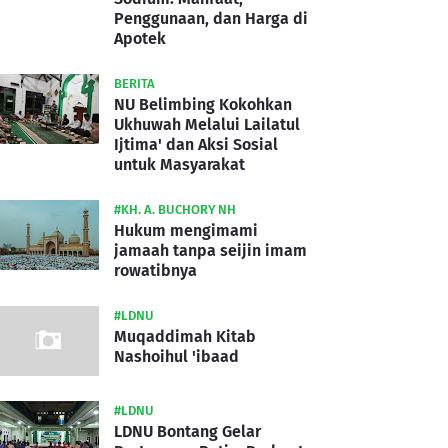
Penggunaan, dan Harga di
Apotek
BERITA
NU Belimbing Kokohkan
Ukhuwah Melalui Lailatul
Ijtima' dan Aksi Sosial
untuk Masyarakat
#KH. A. BUCHORY NH
Hukum mengimami
jamaah tanpa seijin imam
rowatibnya
#LDNU
Muqaddimah Kitab
Nashoihul 'ibaad
#LDNU
LDNU Bontang Gelar