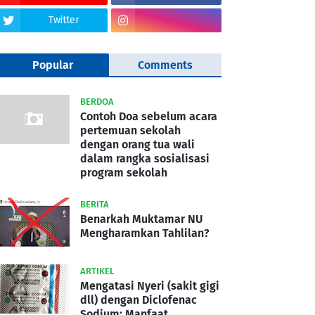
Twitter
Popular
Comments
BERDOA
Contoh Doa sebelum acara
pertemuan sekolah
dengan orang tua wali
dalam rangka sosialisasi
program sekolah
BERITA
Benarkah Muktamar NU
Mengharamkan Tahlilan?
ARTIKEL
Mengatasi Nyeri (sakit gigi
dll) dengan Diclofenac
Sodium: Manfaat,