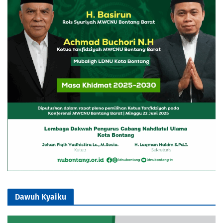
Dawuh Kyaiku