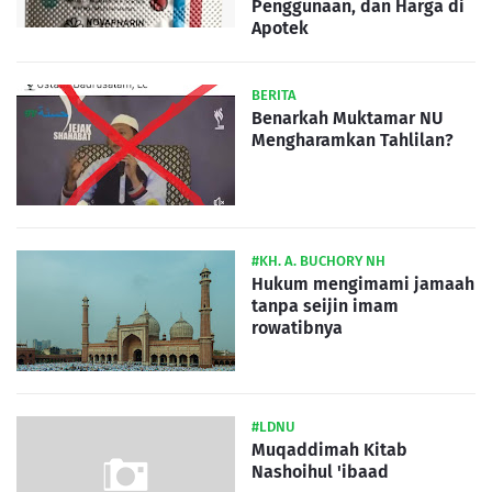
Penggunaan, dan Harga di
Apotek
BERITA
Benarkah Muktamar NU
Mengharamkan Tahlilan?
#KH. A. BUCHORY NH
Hukum mengimami jamaah
tanpa seijin imam
rowatibnya
#LDNU
Muqaddimah Kitab
Nashoihul 'ibaad