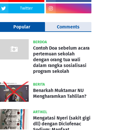
Twitter
Popular
Comments
BERDOA
Contoh Doa sebelum acara
pertemuan sekolah
dengan orang tua wali
dalam rangka sosialisasi
program sekolah
BERITA
Benarkah Muktamar NU
Mengharamkan Tahlilan?
ARTIKEL
Mengatasi Nyeri (sakit gigi
dll) dengan Diclofenac
Sodium: Manfaat,