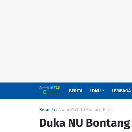
BERITA
LDNU
LEMBAGA
Beranda
A'wan MWCNU Bontang Barat
Duka NU Bontang