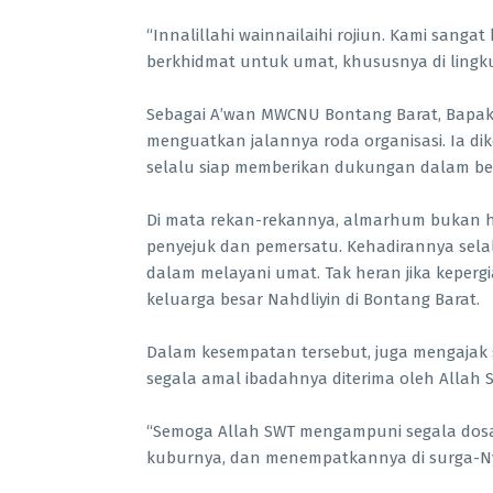
“Innalillahi wainnailaihi rojiun. Kami sanga
berkhidmat untuk umat, khususnya di lingk
Sebagai A’wan MWCNU Bontang Barat, Bapak
menguatkan jalannya roda organisasi. Ia dik
selalu siap memberikan dukungan dalam be
Di mata rekan-rekannya, almarhum bukan ha
penyejuk dan pemersatu. Kehadirannya se
dalam melayani umat. Tak heran jika keper
keluarga besar Nahdliyin di Bontang Barat.
Dalam kesempatan tersebut, juga mengaja
segala amal ibadahnya diterima oleh Allah SW
“Semoga Allah SWT mengampuni segala dosa
kuburnya, dan menempatkannya di surga-Nya