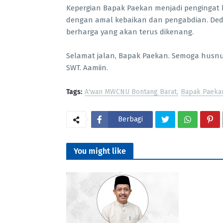
Kepergian Bapak Paekan menjadi pengingat 
dengan amal kebaikan dan pengabdian. Dedi
berharga yang akan terus dikenang.
Selamat jalan, Bapak Paekan. Semoga husnu
SWT. Aamiin.
Tags:
A'wan MWCNU Bontang Barat
Bapak Paeka
Berbagi
You might like