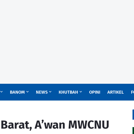
BANOM
NEWS
KHUTBAH
OPINI
ARTIKEL
F
 Barat, A’wan MWCNU