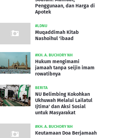
Penggunaan, dan Harga di
Apotek
#LDNU
Muqaddimah Kitab
Nashoihul 'ibaad
#KH. A. BUCHORY NH
Hukum mengimami
jamaah tanpa seijin imam
rowatibnya
BERITA
NU Belimbing Kokohkan
Ukhuwah Melalui Lailatul
Ijtima' dan Aksi Sosial
untuk Masyarakat
#KH. A. BUCHORY NH
Keutamaan Doa Berjamaah