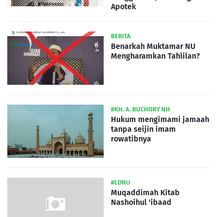
Apotek
BERITA
Benarkah Muktamar NU
Mengharamkan Tahlilan?
#KH. A. BUCHORY NH
Hukum mengimami jamaah
tanpa seijin imam
rowatibnya
#LDNU
Muqaddimah Kitab
Nashoihul 'ibaad