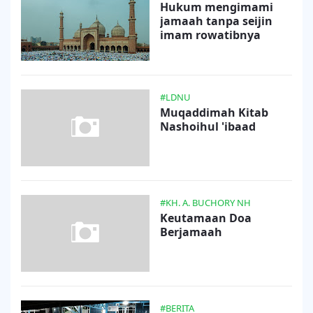
Hukum mengimami
jamaah tanpa seijin
imam rowatibnya
#LDNU
Muqaddimah Kitab
Nashoihul 'ibaad
#KH. A. BUCHORY NH
Keutamaan Doa
Berjamaah
#BERITA