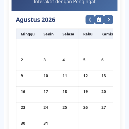
Interaktif dengan Pengingat
Agustus 2026
Minggu
Senin
Selasa
Rabu
Kamis
Jum
2
3
4
5
6
7
9
10
11
12
13
14
16
17
18
19
20
21
23
24
25
26
27
28
30
31