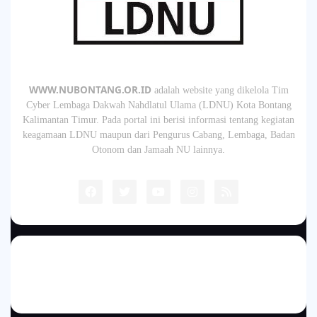
WWW.NUBONTANG.OR.ID
adalah website yang dikelola Tim
Cyber Lembaga Dakwah Nahdlatul Ulama (LDNU) Kota Bontang
Kalimantan Timur. Pada portal ini berisi informasi tentang kegiatan
keagamaan LDNU maupun dari Pengurus Cabang, Lembaga, Badan
Otonom dan Jamaah NU lainnya.
by: Tim IT NUBONTANG
"Menebarkan Ajaran Islam yang Damai"
Home
About
Redaksi
Sitemape
Contact
Disclaimer
Privacy Policy
RTL Version