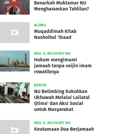
Benarkah Muktamar NU
Mengharamkan Tahlilan?
#LDNU
Muqaddimah Kitab
Nashoihul 'ibaad
#KH. A. BUCHORY NH
Hukum mengimami
jamaah tanpa seijin imam
rowatibnya
BERITA
NU Belimbing Kokohkan
Ukhuwah Melalui Lailatul
Ijtima' dan Aksi Sosial
untuk Masyarakat
#KH. A. BUCHORY NH
Keutamaan Doa Berjamaah