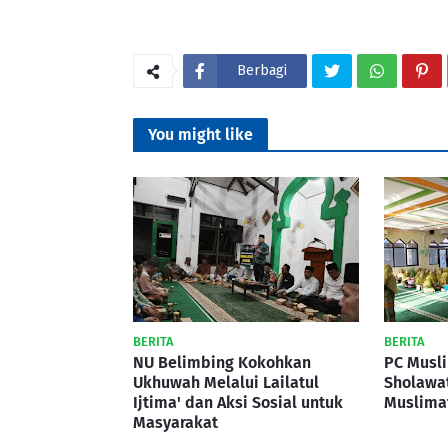
Berbagi
You might like
BERITA
BERITA
NU Belimbing Kokohkan
PC Musl
Ukhuwah Melalui Lailatul
Sholawa
Ijtima' dan Aksi Sosial untuk
Muslima
Masyarakat