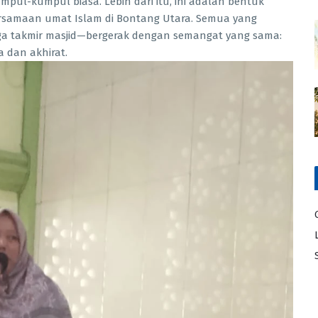
mpul-kumpul biasa. Lebih dari itu, ini adalah bentuk
ersamaan umat Islam di Bontang Utara. Semua yang
ingga takmir masjid—bergerak dengan semangat yang sama:
 dan akhirat.