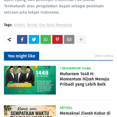
Terimakasih atas pengabdian bapak sebagai pemimpin
ratusan juta rakyat Indonesia.
Tags:
Artikel
Berita
Gus Rizal Mumazziq
You might like
Lihat semua
1 MUHARROM 1448H
Muharram 1448 H:
Momentum Hijrah Menuju
Pribadi yang Lebih Baik
ARTIKEL
Memaknai Ziarah Kubur di