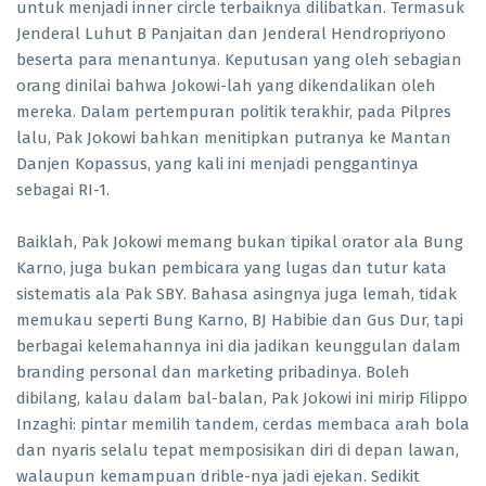
untuk menjadi inner circle terbaiknya dilibatkan. Termasuk
Jenderal Luhut B Panjaitan dan Jenderal Hendropriyono
beserta para menantunya. Keputusan yang oleh sebagian
orang dinilai bahwa Jokowi-lah yang dikendalikan oleh
mereka. Dalam pertempuran politik terakhir, pada Pilpres
lalu, Pak Jokowi bahkan menitipkan putranya ke Mantan
Danjen Kopassus, yang kali ini menjadi penggantinya
sebagai RI-1.
Baiklah, Pak Jokowi memang bukan tipikal orator ala Bung
Karno, juga bukan pembicara yang lugas dan tutur kata
sistematis ala Pak SBY. Bahasa asingnya juga lemah, tidak
memukau seperti Bung Karno, BJ Habibie dan Gus Dur, tapi
berbagai kelemahannya ini dia jadikan keunggulan dalam
branding personal dan marketing pribadinya. Boleh
dibilang, kalau dalam bal-balan, Pak Jokowi ini mirip Filippo
Inzaghi: pintar memilih tandem, cerdas membaca arah bola
dan nyaris selalu tepat memposisikan diri di depan lawan,
walaupun kemampuan drible-nya jadi ejekan. Sedikit