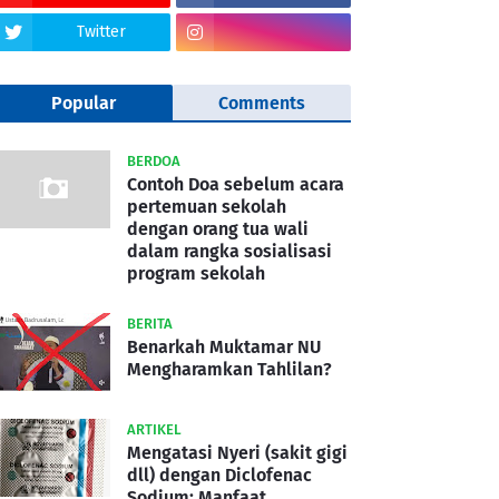
Twitter
Popular
Comments
BERDOA
Contoh Doa sebelum acara
pertemuan sekolah
dengan orang tua wali
dalam rangka sosialisasi
program sekolah
BERITA
Benarkah Muktamar NU
Mengharamkan Tahlilan?
ARTIKEL
Mengatasi Nyeri (sakit gigi
dll) dengan Diclofenac
Sodium: Manfaat,