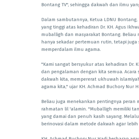
Bontang TV", sehingga dakwah dan ilmu yang
Dalam sambutannya, Ketua LDNU Bontang, K
yang tinggi atas kehadiran Dr. KH. Agus Ikhwa
muballigh dan masyarakat Bontang. Beliau 
hanya sekadar pertemuan rutin, tetapi jug
memperdalam ilmu agama.
"Kami sangat bersyukur atas kehadiran Dr. K
dan pengalaman dengan kita semua. Acara s
dakwah kita, mempererat ukhuwah islamiy
agama kita," ujar KH. Achmad Buchory Nur H
Beliau juga menekankan pentingnya peran m
rahmatan lil 'alamin. "Muballigh memiliki 
yang damai dan penuh kasih sayang. Melalui
berinovasi dalam metode dakwah agar lebih
KH. Achmad Buchory Nur Hadi berharap agar 