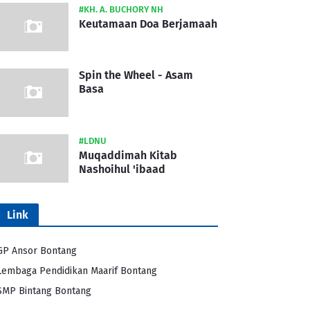
#KH. A. BUCHORY NH
Keutamaan Doa Berjamaah
Spin the Wheel - Asam
Basa
#LDNU
Muqaddimah Kitab
Nashoihul 'ibaad
Link
GP Ansor Bontang
Lembaga Pendidikan Maarif Bontang
SMP Bintang Bontang