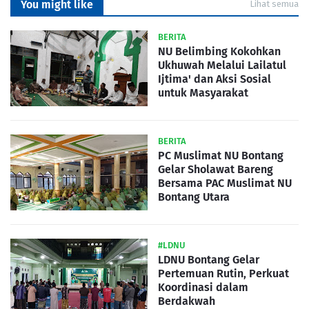
You might like
Lihat semua
BERITA
NU Belimbing Kokohkan
Ukhuwah Melalui Lailatul
Ijtima' dan Aksi Sosial
untuk Masyarakat
BERITA
PC Muslimat NU Bontang
Gelar Sholawat Bareng
Bersama PAC Muslimat NU
Bontang Utara
#LDNU
LDNU Bontang Gelar
Pertemuan Rutin, Perkuat
Koordinasi dalam
Berdakwah