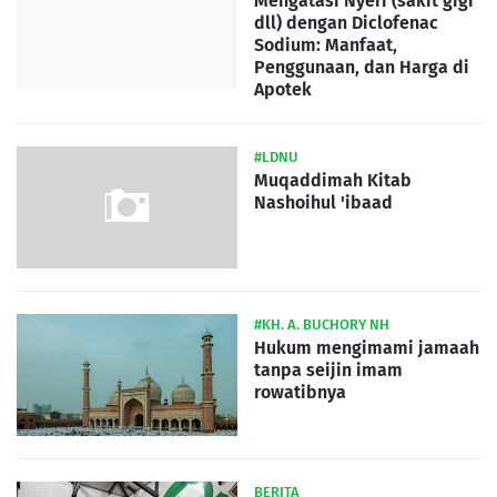
Mengatasi Nyeri (sakit gigi
dll) dengan Diclofenac
Sodium: Manfaat,
Penggunaan, dan Harga di
Apotek
#LDNU
Muqaddimah Kitab
Nashoihul 'ibaad
#KH. A. BUCHORY NH
Hukum mengimami jamaah
tanpa seijin imam
rowatibnya
BERITA