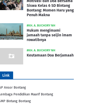
Motivasi dan Doa Bersama
Siswa Kelas 6 SD Bintang
Bontang: Momen Haru yang
Penuh Makna
#KH. A. BUCHORY NH
Hukum mengimami
jamaah tanpa seijin imam
rowatibnya
#KH. A. BUCHORY NH
Keutamaan Doa Berjamaah
Link
GP Ansor Bontang
Lembaga Pendidikan Maarif Bontang
SMP Bintang Bontang