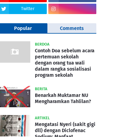
Twitter
Popular
Comments
BERDOA
Contoh Doa sebelum acara
pertemuan sekolah
dengan orang tua wali
dalam rangka sosialisasi
program sekolah
BERITA
Benarkah Muktamar NU
Mengharamkan Tahlilan?
ARTIKEL
Mengatasi Nyeri (sakit gigi
dll) dengan Diclofenac
Sodium: Manfaat,