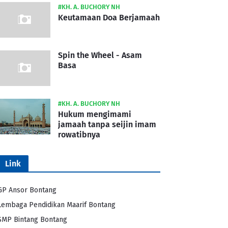
#KH. A. BUCHORY NH
Keutamaan Doa Berjamaah
Spin the Wheel - Asam
Basa
#KH. A. BUCHORY NH
Hukum mengimami
jamaah tanpa seijin imam
rowatibnya
Link
GP Ansor Bontang
Lembaga Pendidikan Maarif Bontang
SMP Bintang Bontang