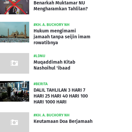
Benarkah Muktamar NU
Mengharamkan Tahlilan?
#KH. A. BUCHORY NH
Hukum mengimami
jamaah tanpa seijin imam
rowatibnya
#LDNU
Muqaddimah Kitab
Nashoihul 'ibaad
#BERITA
DALIL TAHLILAN 3 HARI 7
HARI 25 HARI 40 HARI 100
HARI 1000 HARI
#KH. A. BUCHORY NH
Keutamaan Doa Berjamaah