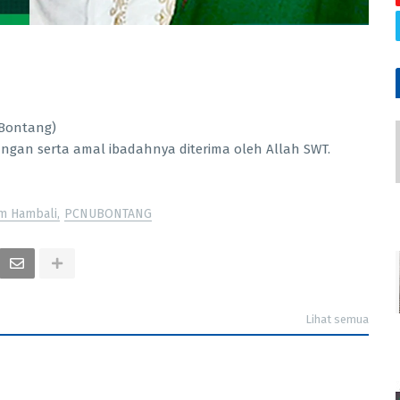
 Bontang)
gan serta amal ibadahnya diterima oleh Allah SWT.
m Hambali
PCNUBONTANG
Lihat semua