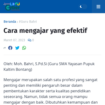
Beranda
#Guru Bahri
Cara mengajar yang efektif
Maret 07, 2023
0
Oleh: Moh. Bahri, S.Pd.Si (Guru SMA Yayasan Pupuk 
Kaltim Bontang)
Mengajar merupakan salah satu profesi yang sangat 
penting dan memiliki pengaruh besar dalam 
pembentukan karakter serta kualitas pendidikan 
seseorang. Namun, tidak semua orang mampu 
mengajar dengan baik. Dibutuhkan kemampuan dan 