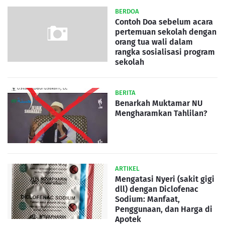
BERDOA
Contoh Doa sebelum acara
pertemuan sekolah dengan
orang tua wali dalam
rangka sosialisasi program
sekolah
BERITA
Benarkah Muktamar NU
Mengharamkan Tahlilan?
ARTIKEL
Mengatasi Nyeri (sakit gigi
dll) dengan Diclofenac
Sodium: Manfaat,
Penggunaan, dan Harga di
Apotek