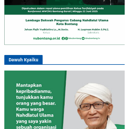
Dawuh Kyaiku