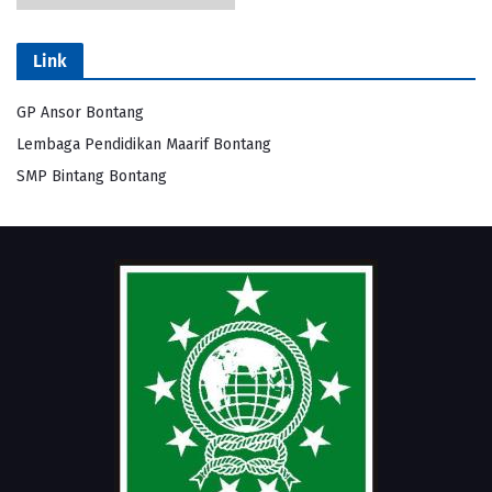
Link
GP Ansor Bontang
Lembaga Pendidikan Maarif Bontang
SMP Bintang Bontang