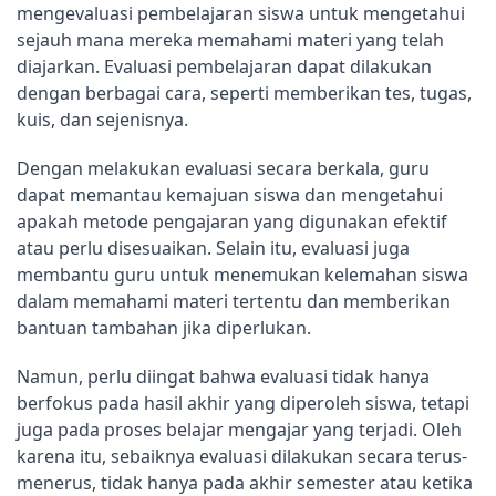
mengevaluasi pembelajaran siswa untuk mengetahui 
sejauh mana mereka memahami materi yang telah 
diajarkan. Evaluasi pembelajaran dapat dilakukan 
dengan berbagai cara, seperti memberikan tes, tugas, 
kuis, dan sejenisnya.
Dengan melakukan evaluasi secara berkala, guru 
dapat memantau kemajuan siswa dan mengetahui 
apakah metode pengajaran yang digunakan efektif 
atau perlu disesuaikan. Selain itu, evaluasi juga 
membantu guru untuk menemukan kelemahan siswa 
dalam memahami materi tertentu dan memberikan 
bantuan tambahan jika diperlukan.
Namun, perlu diingat bahwa evaluasi tidak hanya 
berfokus pada hasil akhir yang diperoleh siswa, tetapi 
juga pada proses belajar mengajar yang terjadi. Oleh 
karena itu, sebaiknya evaluasi dilakukan secara terus-
menerus, tidak hanya pada akhir semester atau ketika 