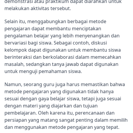
demonstrasi atau praktikum dapat diarahkan untuk 
melakukan aktivitas tersebut.
Selain itu, menggabungkan berbagai metode 
pengajaran dapat membantu menciptakan 
pengalaman belajar yang lebih menyenangkan dan 
bervariasi bagi siswa. Sebagai contoh, diskusi 
kelompok dapat digunakan untuk membantu siswa 
berinteraksi dan berkolaborasi dalam memecahkan 
masalah, sedangkan tanya jawab dapat digunakan 
untuk menguji pemahaman siswa.
Namun, seorang guru juga harus memastikan bahwa 
metode pengajaran yang digunakan tidak hanya 
sesuai dengan gaya belajar siswa, tetapi juga sesuai 
dengan materi yang diajarkan dan tujuan 
pembelajaran. Oleh karena itu, perencanaan dan 
persiapan yang matang sangat penting dalam memilih 
dan menggunakan metode pengajaran yang tepat.