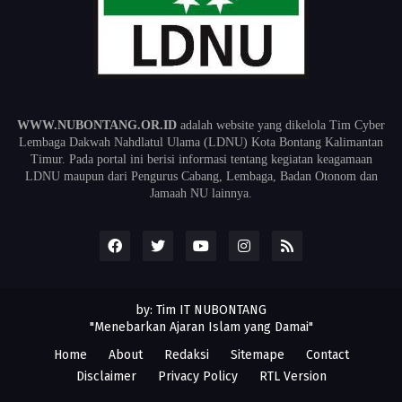
WWW.NUBONTANG.OR.ID
adalah website yang dikelola Tim Cyber
Lembaga Dakwah Nahdlatul Ulama (LDNU) Kota Bontang Kalimantan
Timur. Pada portal ini berisi informasi tentang kegiatan keagamaan
LDNU maupun dari Pengurus Cabang, Lembaga, Badan Otonom dan
Jamaah NU lainnya.
by: Tim IT NUBONTANG
"Menebarkan Ajaran Islam yang Damai"
Home
About
Redaksi
Sitemape
Contact
Disclaimer
Privacy Policy
RTL Version