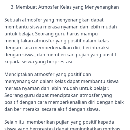
Membuat Atmosfer Kelas yang Menyenangkan
Sebuah atmosfer yang menyenangkan dapat 
membantu siswa merasa nyaman dan lebih mudah 
untuk belajar. Seorang guru harus mampu 
menciptakan atmosfer yang positif dalam kelas 
dengan cara memperkenalkan diri, berinteraksi 
dengan siswa, dan memberikan pujian yang positif 
kepada siswa yang berprestasi.
Menciptakan atmosfer yang positif dan 
menyenangkan dalam kelas dapat membantu siswa 
merasa nyaman dan lebih mudah untuk belajar. 
Seorang guru dapat menciptakan atmosfer yang 
positif dengan cara memperkenalkan diri dengan baik 
dan berinteraksi secara aktif dengan siswa.
Selain itu, memberikan pujian yang positif kepada 
siswa yang berprestasi dapat meningkatkan motivasi 