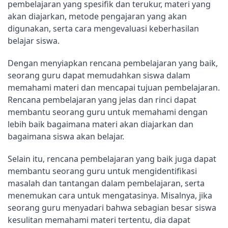
pembelajaran yang spesifik dan terukur, materi yang 
akan diajarkan, metode pengajaran yang akan 
digunakan, serta cara mengevaluasi keberhasilan 
belajar siswa.
Dengan menyiapkan rencana pembelajaran yang baik, 
seorang guru dapat memudahkan siswa dalam 
memahami materi dan mencapai tujuan pembelajaran. 
Rencana pembelajaran yang jelas dan rinci dapat 
membantu seorang guru untuk memahami dengan 
lebih baik bagaimana materi akan diajarkan dan 
bagaimana siswa akan belajar.
Selain itu, rencana pembelajaran yang baik juga dapat 
membantu seorang guru untuk mengidentifikasi 
masalah dan tantangan dalam pembelajaran, serta 
menemukan cara untuk mengatasinya. Misalnya, jika 
seorang guru menyadari bahwa sebagian besar siswa 
kesulitan memahami materi tertentu, dia dapat 