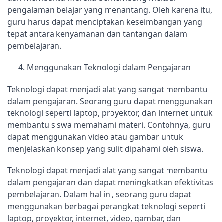
pengalaman belajar yang menantang. Oleh karena itu, 
guru harus dapat menciptakan keseimbangan yang 
tepat antara kenyamanan dan tantangan dalam 
pembelajaran.
Menggunakan Teknologi dalam Pengajaran
Teknologi dapat menjadi alat yang sangat membantu 
dalam pengajaran. Seorang guru dapat menggunakan 
teknologi seperti laptop, proyektor, dan internet untuk 
membantu siswa memahami materi. Contohnya, guru 
dapat menggunakan video atau gambar untuk 
menjelaskan konsep yang sulit dipahami oleh siswa.
Teknologi dapat menjadi alat yang sangat membantu 
dalam pengajaran dan dapat meningkatkan efektivitas 
pembelajaran. Dalam hal ini, seorang guru dapat 
menggunakan berbagai perangkat teknologi seperti 
laptop, proyektor, internet, video, gambar, dan 