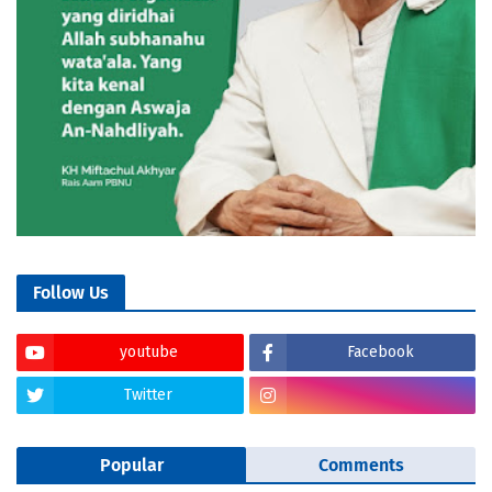
Follow Us
youtube
Facebook
Twitter
Popular
Comments