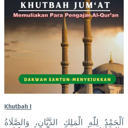
Khutbah
I
اَلْحَمْدُ لِلّٰهِ الْمَلِكِ الدَّيَّانِ، وَالصَّلَاةُ