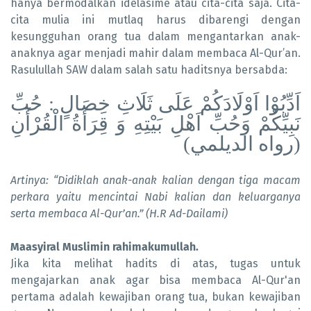
hanya bermodalkan idelasime atau cita-cita saja. Cita-
cita mulia ini mutlaq harus dibarengi dengan
kesungguhan orang tua dalam mengantarkan anak-
anaknya agar menjadi mahir dalam membaca Al-Qur’an.
Rasulullah SAW dalam salah satu haditsnya bersabda:
اَدِّبُوْا اَوْلَادَكُمْ عَلَى ثَلَاثِ خِصَالٍ : حُبِّ
نَبِيِّكُمْ وَحُبِّ اَهْلِ بَيْتِهِ وَ قِرَأَةُ الْقُرْأَنِ
(رواه الديلمي)
Artinya: “Didiklah anak-anak kalian dengan tiga macam
perkara yaitu mencintai Nabi kalian dan keluarganya
serta membaca Al-Qur’an.” (H.R Ad-Dailami)
Maasyiral Muslimin rahimakumullah.
Jika kita melihat hadits di atas, tugas untuk
mengajarkan anak agar bisa membaca Al-Qur'an
pertama adalah kewajiban orang tua, bukan kewajiban