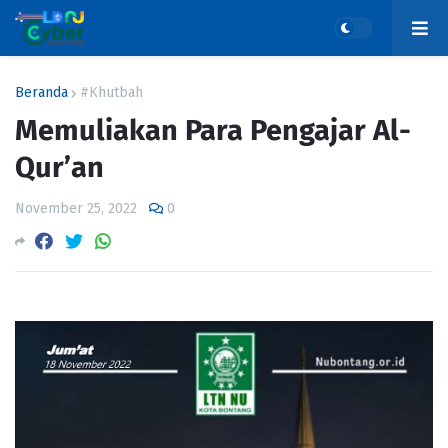
Beranda
#Khutbah
Memuliakan Para Pengajar Al-
Qur’an
November 25, 2022
0