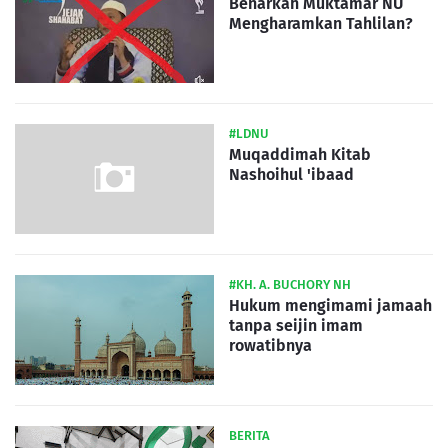
Benarkah Muktamar NU
Mengharamkan Tahlilan?
#LDNU
Muqaddimah Kitab
Nashoihul 'ibaad
#KH. A. BUCHORY NH
Hukum mengimami jamaah
tanpa seijin imam
rowatibnya
BERITA