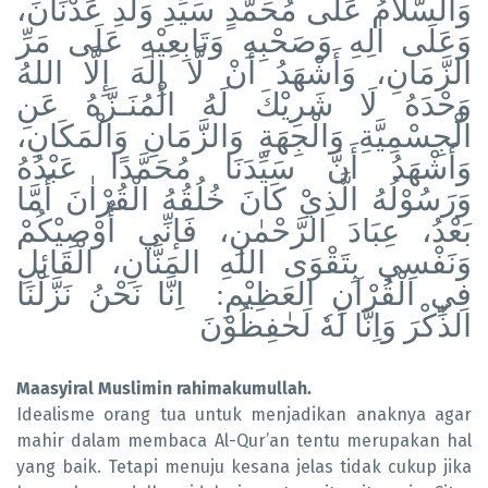
وَالسَّلَامُ عَلَى مُحَمَّدٍ سَيِّدِ وَلَدِ عَدْنَانَ،
وَعَلَى اٰلِهِ وَصَحْبِهِ وَتَابِعِيْهِ عَلَى مَرِّ
الزَّمَانِ، وَأَشْهَدُ أَنْ لَّا إِلٰهَ إِلَّا اللهُ
وَحْدَهُ لَا شَرِيْكَ لَهُ الْمُنَـزَّهُ عَنِ
الْجِسْمِيَّةِ وَالْجِهَةِ وَالزَّمَانِ وَالْمَكَانِ،
وَأَشْهَدُ أَنَّ سَيِّدَنَا مُحَمَّدًا عَبْدُهُ
وَرَسُوْلُهُ الَّذِيْ كَانَ خُلُقُهُ الْقُرْاٰنَ
أَمَّا
بَعْدُ، عِبَادَ الرَّحْمٰنِ، فَإنِّي أُوْصِيْكُمْ
وَنَفْسِي بِتَقْوَى اللهِ المَنَّانِ، الْقَائِلِ
اِنَّا نَحْنُ نَزَّلْنَا
:
فِي الْقُرْآنِ العَظِيْمِ
الذِّكْرَ وَاِنَّا لَهٗ لَحٰفِظُوْنَ
Maasyiral Muslimin rahimakumullah.
Idealisme orang tua untuk menjadikan anaknya agar
mahir dalam membaca Al-Qur’an tentu merupakan hal
yang baik. Tetapi menuju kesana jelas tidak cukup jika