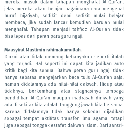
mereka masuk dalam tahapan menghafal Al-Qur'an,
jelas mereka akan belajar bagaimana cara mengenal
huruf hija'iyah, sedikit demi sedikit mulai belajar
membaca, jika sudah lancar kemudian barulah mulai
menghafal. Tahapan menjadi tahfidz Al-Qur'an tidak
bisa lepas dari peran para guru ngaji.
Maasyiral Muslimin rahimakumullah.
Diakui atau tidak memang kebanyakan seperti itulah
yang terjadi. Hal seperti ini dapat kita jadikan auto
kritik bagi kita semua. Bahwa peran guru ngaji tidak
hanya sebatas mengajarkan baca tulis Al-Qur’an saja,
namun didalamnya ada nilai-nilai dakwah. Hidup atau
tidaknya, berkembang atau stagnasinya lembaga
pendidikan Al-Qur’an maupun madrasah diniyah yang
ada di sekitar kita adalah tanggung jawab kita bersama.
Karena didalamnya tidak hanya sekedar dijadikan
sebagai tempat aktifitas transfer ilmu agama, tetapi
juga sebagai tonggak estafet dakwah Islam. Dari santri-