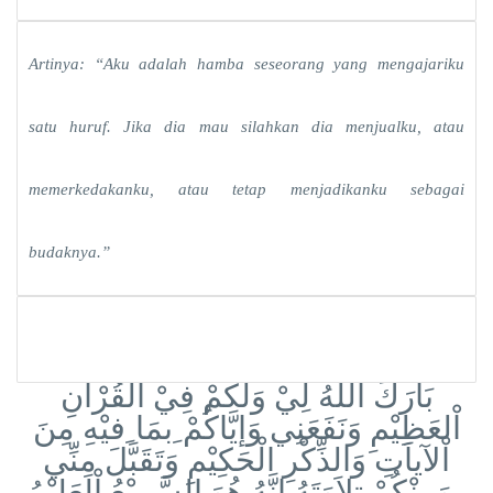
Artinya: “Aku adalah hamba seseorang yang mengajariku 
satu huruf. Jika dia mau silahkan dia menjualku, atau 
memerkedakanku, atau tetap menjadikanku sebagai 
budaknya.”
بَارَكَ اللهُ لِيْ وَلَكُمْ فِيْ اْلقُرْآنِ
اْلعَظِيْمِ وَنَفَعَنِي وَإيَّاكُمْ ِبمَا ِفيْهِ مِنَ
اْلآياَتِ وَالذِّكْرِ الْحَكِيْمِ وَتَقَبَّلَ مِنِّي
وَمِنْكُمْ تِلاَوَتَهُ إنَّهُ هُوَ السَّمِيْعُ اْلعَلِيْمُ