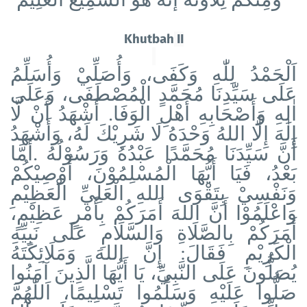
Khutbah
II
اَلْحَمْدُ لِلّٰهِ وَكَفَى، وَأُصَلِّيْ وَأُسَلِّمُ
عَلَى سَيِّدِنَا مُحَمَّدٍ الْمُصْطَفَى، وَعَلَى
اٰلِهِ وَأَصْحَابِهِ أَهْلِ الْوَفَا. أَشْهَدُ أَنْ لَّا
إِلٰهَ إِلَّا اللهُ وَحْدَهُ لَا شَرِيْكَ لَهُ، وَأَشْهَدُ
أَنَّ سَيِّدَنَا مُحَمَّدًا عَبْدُهُ وَرَسُوْلُهُ
.أَمَّا
بَعْدُ، فَيَا أَيُّهَا الْمُسْلِمُوْنَ، أُوْصِيْكُمْ
وَنَفْسِيْ بِتَقْوَى اللهِ الْعَلِيِّ الْعَظِيْمِ
وَاعْلَمُوْا أَنَّ اللهَ أَمَرَكُمْ بِأَمْرٍ عَظِيْمٍ،
أَمَرَكُمْ بِالصَّلَاةِ وَالسَّلَامِ عَلَى نَبِيِّهِ
الْكَرِيْمِ فَقَالَ: إِنَّ اللهَ وَمَلَائِكَتَهُ
يُصَلُّونَ عَلَى النَّبِيِّ، يَا أَيُّهَا الَّذِينَ آمَنُوا
صَلُّوا عَلَيْهِ وَسَلِّمُوا تَسْلِيمًا، اَللّٰهُمَّ