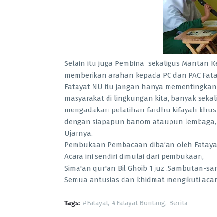
Selain itu juga Pembina sekaligus Mantan K
memberikan arahan kepada PC dan PAC Fatay
Fatayat NU itu jangan hanya mementingkan di
masyarakat di lingkungan kita, banyak sekal
mengadakan pelatihan fardhu kifayah khusus
dengan siapapun banom ataupun lembaga, dan
Ujarnya.
Pembukaan Pembacaan diba’an oleh Fatayat
Acara ini sendiri dimulai dari pembukaan,
Sima'an qur'an Bil Ghoib 1 juz ,Sambutan-s
Semua antusias dan khidmat mengikuti acara
Tags:
#Fatayat
#Fatayat Bontang
Berita