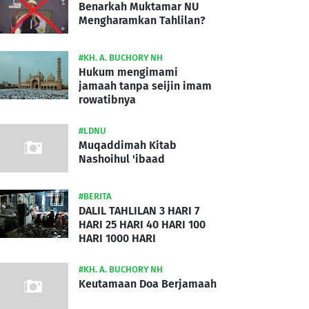
Benarkah Muktamar NU
Mengharamkan Tahlilan?
#KH. A. BUCHORY NH
Hukum mengimami
jamaah tanpa seijin imam
rowatibnya
#LDNU
Muqaddimah Kitab
Nashoihul 'ibaad
#BERITA
DALIL TAHLILAN 3 HARI 7
HARI 25 HARI 40 HARI 100
HARI 1000 HARI
#KH. A. BUCHORY NH
Keutamaan Doa Berjamaah