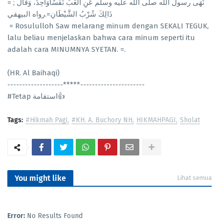
= نَهَى رسول اللّٰه صلى الله عليه وسلم عَنِ الْعَبِّ نَفْسًاوَاحِدَ، وَقَالَ ;
ذَالِكَ شُرْبُ الشَّيْطَانِ=.رواه البيهقي
= Rosululloh Saw melarang minum dengan SEKALI TEGUK,
lalu beliau menjelaskan bahwa cara minum seperti itu
adalah cara MINUMNYA SYETAN. =.
(HR. Al Baihaqi)
-------------------*****----------------------
#Tetap استقامة👍
Tags:
#Hikmah Pagi
#KH. A. Buchory NH
HIKMAHPAGI
Sholat
You might like
Lihat semua
Error:
No Results Found