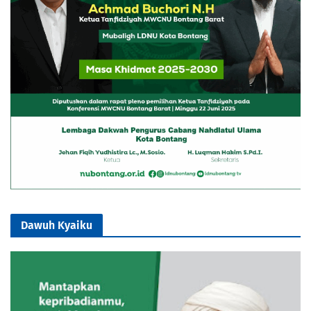
Dawuh Kyaiku