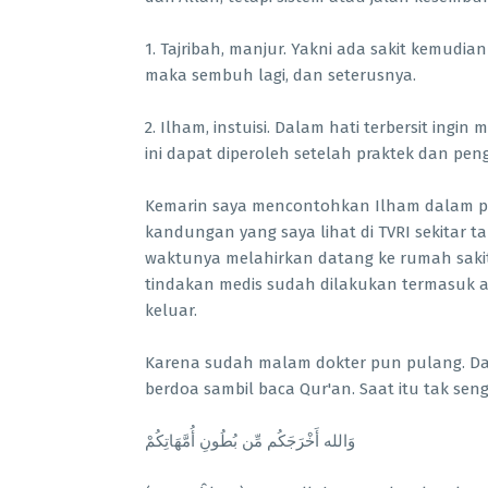
1. Tajribah, manjur. Yakni ada sakit kemudian
maka sembuh lagi, dan seterusnya.
2. Ilham, instuisi. Dalam hati terbersit ingi
ini dapat diperoleh setelah praktek dan p
Kemarin saya mencontohkan Ilham dalam p
kandungan yang saya lihat di TVRI sekitar 
waktunya melahirkan datang ke rumah sakit
tindakan medis sudah dilakukan termasuk ala
keluar.
Karena sudah malam dokter pun pulang. D
berdoa sambil baca Qur'an. Saat itu tak sen
وَالله أَخْرَجَكُم مِّن بُطُونِ أُمَّهَاتِكُمْ