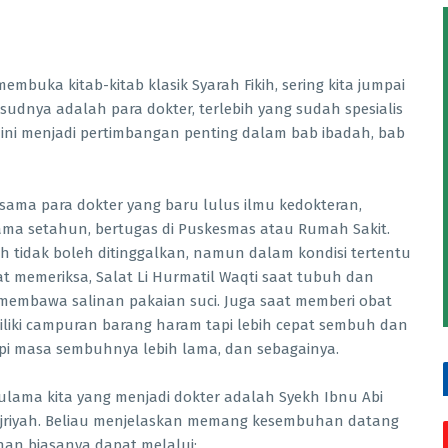
mbuka kitab-kitab klasik Syarah Fikih, sering kita jumpai
sudnya adalah para dokter, terlebih yang sudah spesialis
ini menjadi pertimbangan penting dalam bab ibadah, bab
rsama para dokter yang baru lulus ilmu kedokteran,
ama setahun, bertugas di Puskesmas atau Rumah Sakit.
h tidak boleh ditinggalkan, namun dalam kondisi tertentu
at memeriksa, Salat Li Hurmatil Waqti saat tubuh dan
k membawa salinan pakaian suci. Juga saat memberi obat
iliki campuran barang haram tapi lebih cepat sembuh dan
tapi masa sembuhnya lebih lama, dan sebagainya.
ulama kita yang menjadi dokter adalah Syekh Ibnu Abi
ijriyah. Beliau menjelaskan memang kesembuhan datang
uhan biasanya dapat melalui: