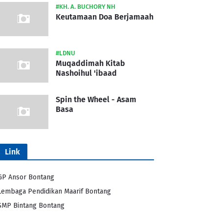
#KH. A. BUCHORY NH
Keutamaan Doa Berjamaah
#LDNU
Muqaddimah Kitab
Nashoihul 'ibaad
Spin the Wheel - Asam
Basa
Link
GP Ansor Bontang
Lembaga Pendidikan Maarif Bontang
SMP Bintang Bontang