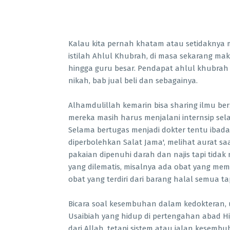
Kalau kita pernah khatam atau setidaknya me
istilah Ahlul Khubrah, di masa sekarang mak
hingga guru besar. Pendapat ahlul khubrah 
nikah, bab jual beli dan sebagainya.
Alhamdulillah kemarin bisa sharing ilmu be
mereka masih harus menjalani internsip sel
Selama bertugas menjadi dokter tentu ibada
diperbolehkan Salat Jama', melihat aurat sa
pakaian dipenuhi darah dan najis tapi tida
yang dilematis, misalnya ada obat yang mem
obat yang terdiri dari barang halal semua 
Bicara soal kesembuhan dalam kedokteran, 
Usaibiah yang hidup di pertengahan abad H
dari Allah, tetapi sistem atau jalan kesemb