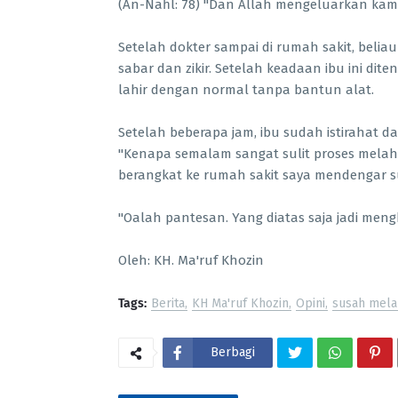
(An-Naĥl: 78) "Dan Allah mengeluarkan kamu
Setelah dokter sampai di rumah sakit, bel
sabar dan zikir. Setelah keadaan ibu ini di
lahir dengan normal tanpa bantun alat.
Setelah beberapa jam, ibu sudah istirahat d
"Kenapa semalam sangat sulit proses melahi
berangkat ke rumah sakit saya mendengar su
"Oalah pantesan. Yang diatas saja jadi meng
Oleh: KH. Ma'ruf Khozin
Tags:
Berita
KH Ma'ruf Khozin
Opini
susah mela
Berbagi