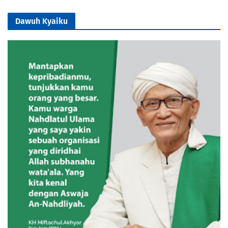
Dawuh Kyaiku