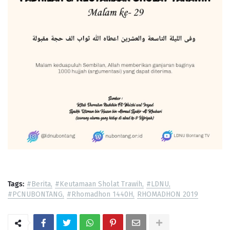
Tags:
#Berita
#Keutamaan Sholat Trawih
#LDNU
#PCNUBONTANG
#Rhomadhon 1440H
RHOMADHON 2019