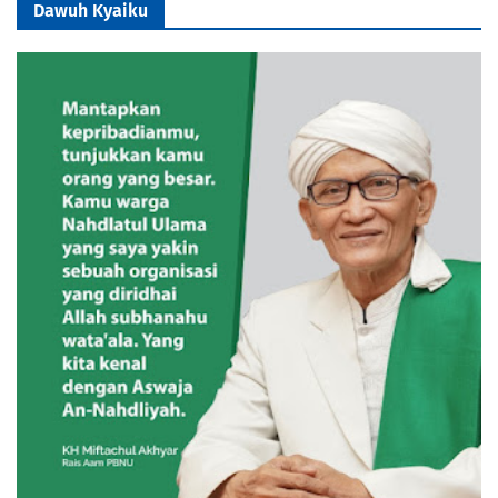
Dawuh Kyaiku