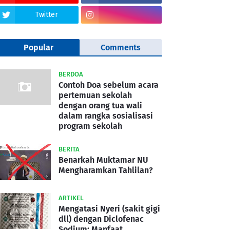
Twitter
Popular
Comments
BERDOA
Contoh Doa sebelum acara
pertemuan sekolah
dengan orang tua wali
dalam rangka sosialisasi
program sekolah
BERITA
Benarkah Muktamar NU
Mengharamkan Tahlilan?
ARTIKEL
Mengatasi Nyeri (sakit gigi
dll) dengan Diclofenac
Sodium: Manfaat,