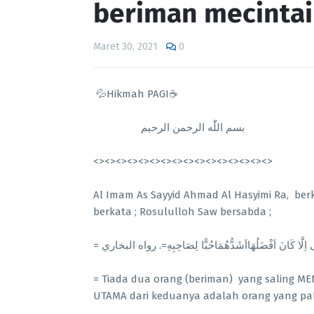
beriman mecintai
Maret 30, 2021
0
💦Hikmah PAGI☕
بسم اللّٰه الرحمن الرحيم
<><><><><><><><><><><><><><><><>
Al Imam As Sayyid Ahmad Al Hasyimi Ra, berka
berkata ; Rosululloh Saw bersabda ;
=  اِلَّا كَانَ اَفْضَلُهَااَشَدُّهُمَاحُبًّا لِصَاحِبِهِ=. رواه البخاري
= Tiada dua orang (beriman) yang saling MEN
UTAMA dari keduanya adalah orang yang pal