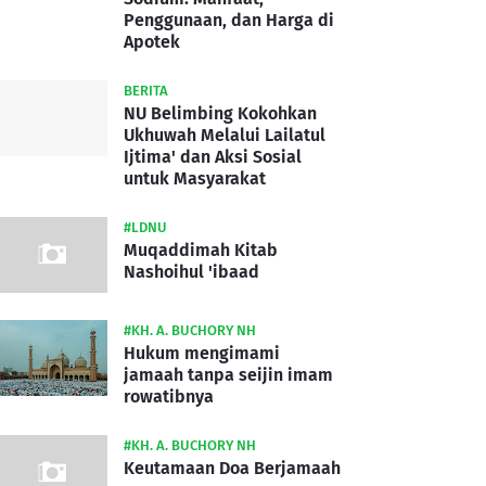
Penggunaan, dan Harga di
Apotek
BERITA
NU Belimbing Kokohkan
Ukhuwah Melalui Lailatul
Ijtima' dan Aksi Sosial
untuk Masyarakat
#LDNU
Muqaddimah Kitab
Nashoihul 'ibaad
#KH. A. BUCHORY NH
Hukum mengimami
jamaah tanpa seijin imam
rowatibnya
#KH. A. BUCHORY NH
Keutamaan Doa Berjamaah