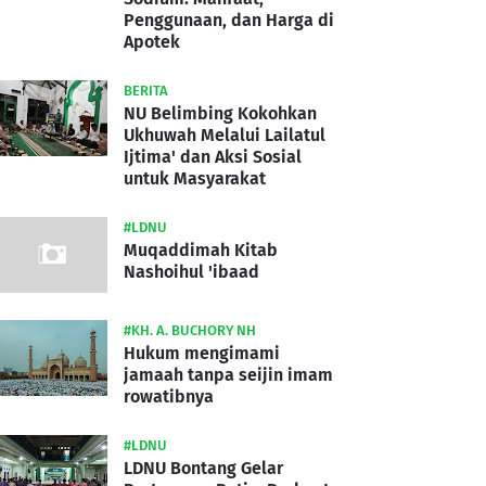
Penggunaan, dan Harga di
Apotek
BERITA
NU Belimbing Kokohkan
Ukhuwah Melalui Lailatul
Ijtima' dan Aksi Sosial
untuk Masyarakat
#LDNU
Muqaddimah Kitab
Nashoihul 'ibaad
#KH. A. BUCHORY NH
Hukum mengimami
jamaah tanpa seijin imam
rowatibnya
#LDNU
LDNU Bontang Gelar