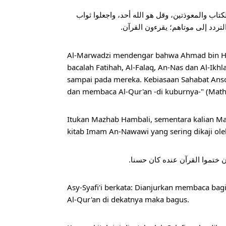
ﻗﺎﻝ اﻟﻤﺮﻭﺫﻱ: ﺳﻤﻌﺖ ﺃﺣﻤﺪ ﻳﻘﻮﻝ: ﺇﺫا ﺩﺧﻠﺘﻢ اﻟﻤﻘﺎﺑﺮ ﻓﺎﻗﺮءﻭا ﺑﻔﺎﺗﺤﺔ اﻟﻜﺘﺎﺏ ﻭاﻟﻤﻌﻮﺫﺗﻴﻦ، ﻭﻗﻞ ﻫﻮ اﻟﻠﻪ ﺃﺣﺪ، ﻭاﺟﻌﻠﻮا ﺛﻮاﺏ 
اﻟﺘﺮﺩﺩ ﺇﻟﻰ ﻣﻮﺗﺎﻫﻢ؛ ﻳﻘﺮءﻭﻥ اﻟﻘﺮﺁﻥ
A
l-Marwadzi mendengar bahwa Ahmad bin Ha
bacalah Fatihah, Al-Falaq, An-Nas dan Al-Ikhl
sampai pada mereka. Kebiasaan Sahabat Anso
dan membaca Al-Qur'an -di kuburnya-" (Matha
Itukan Mazhab Hambali, sementara kalian Mazha
kitab Imam An-Nawawi yang sering dikaji oleh
ﻥ ﺧﺘﻤﻮا اﻟﻘﺮﺁﻥ ﻋﻨﺪﻩ ﻛﺎﻥ ﺣﺴﻨﺎ
Asy-Syafi'i berkata: Dianjurkan membaca bag
Al-Qur'an di dekatnya maka bagus.