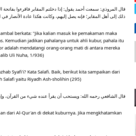
ﺫﻟﻚ ﺇﻟﻰ ﺃﻫﻞ اﻟﻤﻘﺎﺑﺮ؛ ﻓﺈﻧﻪ ﻳﺼﻞ ﺇﻟﻴﻬﻢ، ﻭﻛﺎﻧﺖ ﻫﻜﺬا ﻋﺎﺩﺓ اﻷﻧﺼﺎﺭ ﻓﻲ .
mbal berkata: "Jika kalian masuk ke pemakaman maka 
as. Kemudian jadikan pahalanya untuk ahli kubur, pahala itu 
r adalah mendatangi orang-orang mati di antara mereka 
lib Uli Nuha, 1/936)
b Syafi'i? Kata Salafi. Baik, berikut kita sampaikan dari 
 Salafi yaitu Riyadh Ash-sholihin (295)
ﻗﺎﻝ اﻟﺸﺎﻓﻌﻲ ﺭﺣﻤﻪ اﻟﻠﻪ: ﻭﻳﺴﺘﺤﺐ ﺃﻥ ﻳﻘﺮﺃ ﻋﻨﺪﻩ ﺷﻲء ﻣﻦ اﻟﻘﺮﺁﻥ، ﻭﺇ.
ian dari Al-Qur'an di dekat kuburnya. Jika mengkhatamkan 