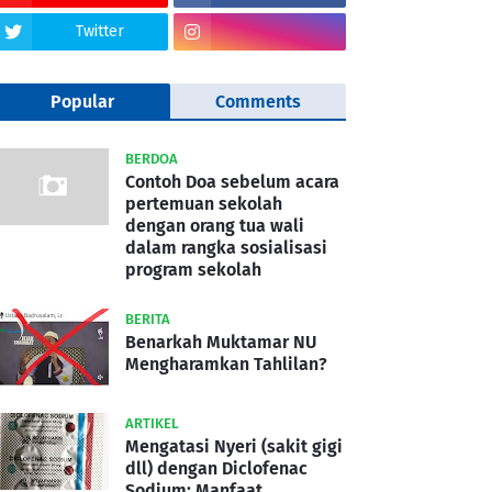
Twitter
Popular
Comments
BERDOA
Contoh Doa sebelum acara
pertemuan sekolah
dengan orang tua wali
dalam rangka sosialisasi
program sekolah
BERITA
Benarkah Muktamar NU
Mengharamkan Tahlilan?
ARTIKEL
Mengatasi Nyeri (sakit gigi
dll) dengan Diclofenac
Sodium: Manfaat,