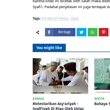
Karena kitab ini dicetak oleh Salafi maka dib
Syafi'i. Padahal penjelasan ini juga terdapat 
Tags:
KH Ma'ruf Khozin
Opini
Berbagi
You might like
ASWAJA
BERITA
Melestarikan Asy'ariyah -
Bahaya 
Syafi'iyah Di Riau Oleh Ustaz