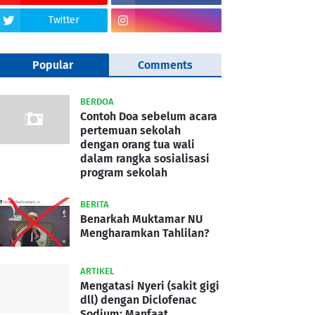
Twitter
Popular
Comments
BERDOA
Contoh Doa sebelum acara
pertemuan sekolah
dengan orang tua wali
dalam rangka sosialisasi
program sekolah
BERITA
Benarkah Muktamar NU
Mengharamkan Tahlilan?
ARTIKEL
Mengatasi Nyeri (sakit gigi
dll) dengan Diclofenac
Sodium: Manfaat,