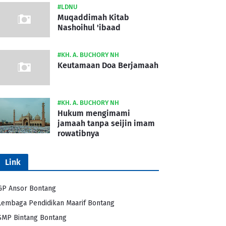
#LDNU
Muqaddimah Kitab
Nashoihul 'ibaad
#KH. A. BUCHORY NH
Keutamaan Doa Berjamaah
#KH. A. BUCHORY NH
Hukum mengimami
jamaah tanpa seijin imam
rowatibnya
Link
GP Ansor Bontang
Lembaga Pendidikan Maarif Bontang
SMP Bintang Bontang