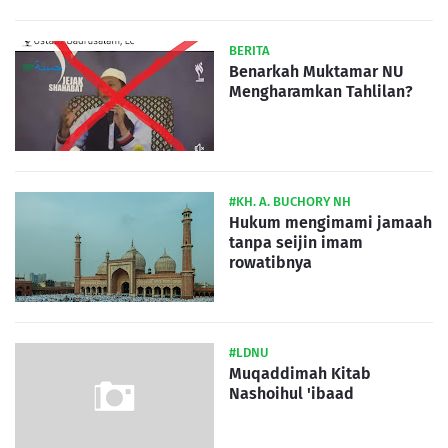
BERITA
Benarkah Muktamar NU
Mengharamkan Tahlilan?
#KH. A. BUCHORY NH
Hukum mengimami jamaah
tanpa seijin imam
rowatibnya
#LDNU
Muqaddimah Kitab
Nashoihul 'ibaad