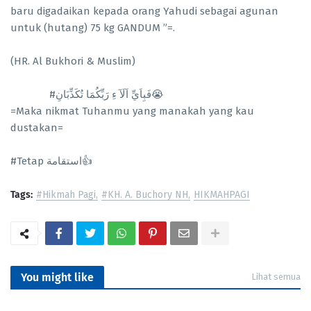
baru digadaikan kepada orang Yahudi sebagai agunan
untuk (hutang) 75 kg GANDUM ”=.
(HR. Al Bukhori & Muslim)
#فَبِاَيِّ اَلَآ ءِ رَبِّكُمَا تُكَذِّبَانِ😭
=Maka nikmat Tuhanmu yang manakah yang kau
dustakan=
#Tetap استقامة👍
Tags:
#Hikmah Pagi
#KH. A. Buchory NH
HIKMAHPAGI
You might like
Lihat semua