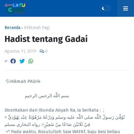
Beranda
#Hikmah Pagi
Hadist tentang Gadai
Agustus 11, 2019
0
💦Hikmah PAGI☕
بسم اللّٰه الرحمن الرحيم
Diceritakan dari Ibunda Aisyah Ra, ia berkata ; ;
= تُوُفِّيَ رَسولُ اللّٰه صلى اللّٰه عليه وسلم وَذِرْعُهُ مَرْهُوْنَةٌ عِنْد يَهُوْدِيٍّ
فِيْ ثَلَاثَيْنَ صَاعًا مِنْ شَعِيْرٍ=. رواه البخاري مسلم
=" Pada waktu, Rosululloh Saw WAFAT, baju besi beliau