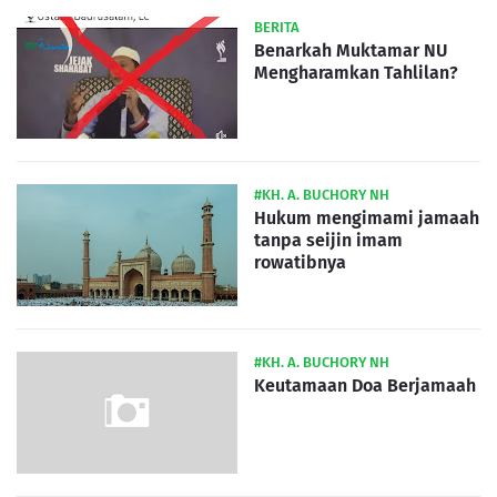
BERITA
Benarkah Muktamar NU
Mengharamkan Tahlilan?
#KH. A. BUCHORY NH
Hukum mengimami jamaah
tanpa seijin imam
rowatibnya
#KH. A. BUCHORY NH
Keutamaan Doa Berjamaah