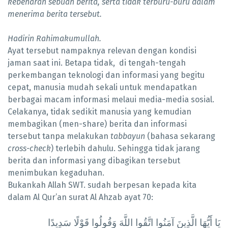
kebenaran sebuah berita, serta tidak terburu-buru dalam
menerima berita tersebut.
Hadirin Rahimakumullah.
Ayat tersebut nampaknya relevan dengan kondisi
jaman saat ini. Betapa tidak,
di tengah-tengah
perkembangan teknologi dan informasi yang begitu
cepat, manusia mudah sekali untuk mendapatkan
berbagai macam informasi melaui media-media sosial.
Celakanya, tidak sedikit manusia yang kemudian
membagikan (men-share) berita dan informasi
tersebut tanpa melakukan
tabbayun
(bahasa sekarang
cross-check
) terlebih dahulu. Sehingga tidak jarang
berita dan informasi yang dibagikan tersebut
menimbukan kegaduhan.
Bukankah Allah SWT. sudah berpesan kepada kita
dalam Al Qur’an surat Al Ahzab ayat 70:
يَا أَيُّهَا الَّذِينَ آمَنُوا اتَّقُوا اللَّهَ وَقُولُوا قَوْلًا سَدِيدًا