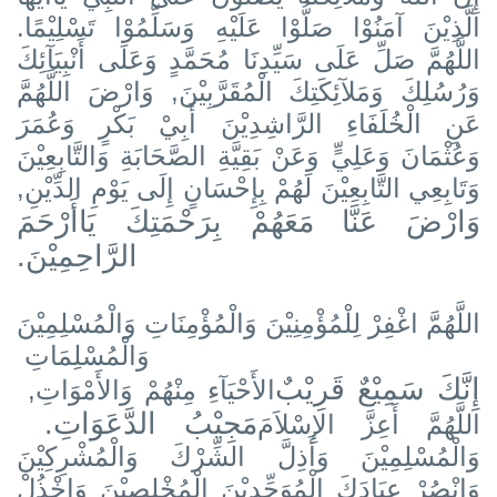
الَّذِيْنَ آمَنُوْا صَلُّوْا عَلَيْهِ وَسَلِّمُوْا تَسْلِيْمًا.
اللَّهُمَّ صَلِّ عَلَى سَيِّدِنَا مُحَمَّدٍ وَعَلَى أَنْبِيَآئِكَ
وَرُسُلِكَ وَمَلآئِكَتِكَ الْمُقَرَّبِيْنَ, وَارْضَ اللَّهُمَّ
عَنِ الْخُلَفَاءِ الرَّاشِدِيْنَ أَبِيْ بَكْرٍ وَعُمَرَ
وَعُثْمَانَ وَعَلِيٍّ وَعَنْ بَقِيَّةِ الصَّحَابَةِ وَالتَّابِعِيْنَ
وَتَابِعِي التَّابِعِيْنَ لَهُمْ بِإِحْسَانٍ إِلَى يَوْمِ الدِّيْنِ,
وَارْضَ عَنَّا مَعَهُمْ بِرَحْمَتِكَ يَاأَرْحَمَ
الرَّاحِمِيْنَ.
اللَّهُمَّ اغْفِرْ لِلْمُؤْمِنِيْنَ وَالْمُؤْمِنَاتِ وَالْمُسْلِمِيْنَ
وَالْمُسْلِمَاتِ
إِنَّكَ سَمِيْعٌ قَرِيْبٌ
الأَحْيَآءِ مِنْهُمْ وَالأَمْوَاتِ,
مَجِيْبُ الدَّعَوَاتِ.
اللَّهُمَّ أَعِزَّ الإِسْلاَمَ
وَالْمُسْلِمِيْنَ وَأَذِلَّ الشِّرْكَ وَالْمُشْرِكِيْنَ
وَانْصُرْ عِبَادَكَ الْمُوَحِّدِيْنَ الْمُخْلِصِيْنَ وَاخْذُلْ