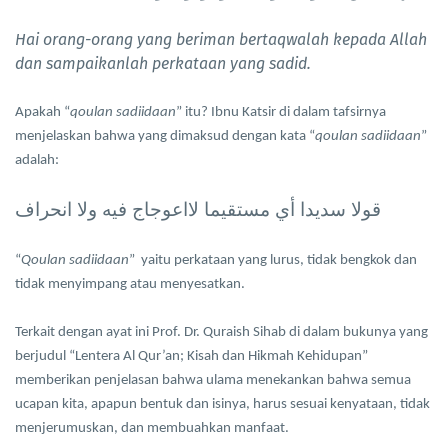
Hai orang-orang yang beriman bertaqwalah kepada Allah
dan sampaikanlah perkataan yang sadid.
Apakah “
qoulan sadiidaan
” itu? Ibnu Katsir di dalam tafsirnya
menjelaskan bahwa yang dimaksud dengan kata “
qoulan sadiidaan
”
adalah:
قولا سديدا أي مستقيما لااعوجاج فيه ولا انحراف
“
Qoulan sadiidaan
”
yaitu perkataan yang lurus, tidak bengkok dan
tidak menyimpang atau menyesatkan.
Terkait dengan ayat ini Prof. Dr. Quraish Sihab di dalam bukunya yang
berjudul “Lentera Al Qur’an; Kisah dan Hikmah Kehidupan”
memberikan penjelasan bahwa ulama menekankan bahwa semua
ucapan kita, apapun bentuk dan isinya, harus sesuai kenyataan, tidak
menjerumuskan, dan membuahkan manfaat.