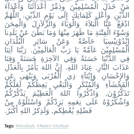
مَنْ خَذَلَ الْمُسْلِمِيْنَ ودَمِّرْ أَعْدَآئَنَا وَأَعْدَآءَ
الدِّيْنِ وأَعْلِ كَلِمَاتِكَ إِلَى يَوْمِ الدِّيْنِ. اللَّهُمَّ
ادْفَعْ عَنَّا الْبَلاَءَ وَالْوَبَاءَ وَالزَّلاَزِلَ وَالْمِحَنَ
وَسُوْءَ الْفِتْنَةِ مَا ظَهَرَ مِنْهَا وَمَا بَطَنَ عَنْ بَلَدِنا
إِنْدُوْنِيْسِيَا خَآصَّةً وَعَنْ سَائِرِ الْبُلْدَانِ
الْمُسْلِمِيْنَ عَآمَّةً يَا رَبَّ الْعَالَمِيْنَ. رَبَّنَا آتِنَا
فِي الدُّنْيَا حَسَنَةً وَفِي الآخِرَةِ حَسَنَةً وَقِنَا
عَذَابَ النَّارِ. عِبَادَ اللهِ. إِنَّ اللهَ يَأْمُرُ بِالْعَدْلِ
وَالإِحْسَانِ وَإِيْتَآءِ ذِي الْقُرْبَى وَيَنْهَى عَنِ
الْفَحْشَآءِ وَالْمُنْكَرِ وَالْبَغْيِ يَعِظُكُمْ لَعَلَّكُمْ
تَذَكَّرُوْنَ, وَاذْكُرُوا اللهَ الْعَظِيْمَ يَذْكُرْكُمْ
وَاشْكُرُوْهُ عَلَى نِعَمِهِ يَزِدْكُمْ وَاسْئَلُوْهُ مِنْ
فَضْلِهِ يُعْطِكم, وَلَذِكرُ اللهِ أَكْبَرُ.
Tags:
#Khutbah
#Materi Khutbah