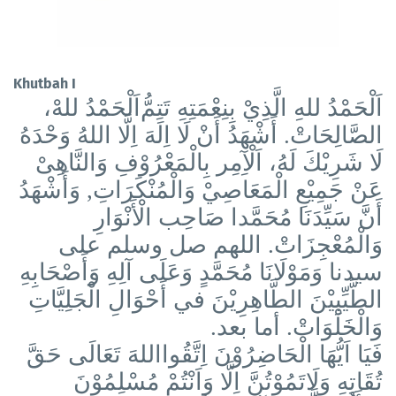
Khutbah I
اَلْحَمْدُ للهِ الَّذِيْ بِنِعْمَتِهِ تَتِمُّ
اَلْحَمْدُ للهْ،
الصَّالِحَاتْ. أَشْهَدُ أَنْ لَا اِلَهَ اِلَّا اللهُ وَحْدَهُ
لَا شَرِيْكَ لَهُ، اَلْآِمِر بِالْمَعْرُوْفِ وَالنَّاهِىْ
عَنْ جَمِيْعِ الْمَعَاصِيْ وَالْمُنْكَرَاتِ, وَأَشْهَدُ
أَنَّ سَيِّدَنَا مُحَمَّدا صَاحِب الْأَنْوَارِ
وَالْمُعْجِزَاتْ. اللهم صل وسلم على
سيدنا وَمَوْلَانَا مُحَمَّدٍ وَعَلَى آلِهِ وَأَصْحَابِهِ
الطَّيِّبِيْنَ الطَّاهِرِيْنَ في أَحْوَالِ الْجَلِيَّاتِ
وَالْخَلْوَاتْ. أما بعد.
فَيَا اَيُّهَا الْحَاضِرُوْنَ اِتَّقُوااللهَ تَعَالَى حَقَّ
تُقَاتِهِ وَلَاتَمُوْتُنَّ اِلَّا وَاَنْتُمْ مُسْلِمُوْنَ