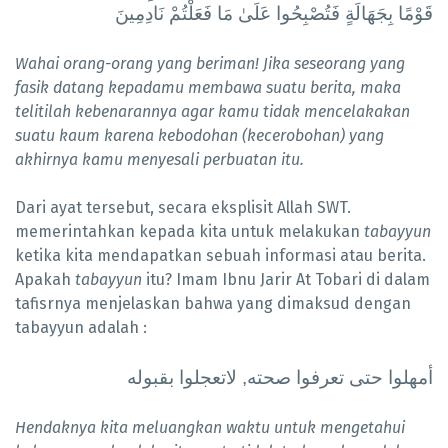
قَوْمًا بِجَهَالَةٍ فَتُصْبِحُوا عَلَىٰ مَا فَعَلْتُمْ نَادِمِينَ
Wahai orang-orang yang beriman! Jika seseorang yang
fasik datang kepadamu membawa suatu berita, maka
telitilah kebenarannya agar kamu tidak mencelakakan
suatu kaum karena kebodohan (kecerobohan) yang
akhirnya kamu menyesali perbuatan itu.
Dari ayat tersebut, secara eksplisit Allah SWT.
memerintahkan kepada kita untuk melakukan
tabayyun
ketika kita mendapatkan sebuah informasi atau berita.
Apakah
tabayyun
itu? Imam Ibnu Jarir At Tobari di dalam
tafisrnya menjelaskan bahwa yang dimaksud dengan
tabayyun adalah :
أمهلوا حتى تعرفوا صحته, لاتعجلوا بقبوله
Hendaknya kita meluangkan waktu untuk mengetahui