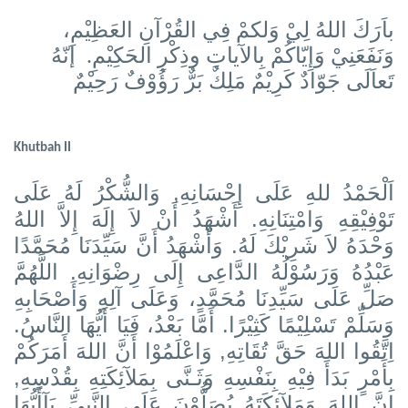
باَرَكَ اللهُ لِيْ وَلكمْ فِي القُرْآنِ العَظِيْمِ،
وَنَفَعَنِيْ وَإِيّاكُمْ بِالآياتِ وذِكْرِ الحَكِيْمِ. إنّهُ
تَعاَلَى جَوّادٌ كَرِيْمٌ مَلِكٌ بَرٌّ رَؤُوْفٌ رَحِيْمٌ
Khutbah II
اَلْحَمْدُ للهِ عَلَى إِحْسَانِهِ, وَالشُّكْرُ لَهُ عَلَى
تَوْفِيْقِهِ وَامْتِنَانِهِ. أَشْهَدُ أَنْ لاَ إِلَهَ إِلاَّ اللهُ
وَحْدَهُ لاَ شَرِيْكَ لَهُ. وَأَشْهَدُ أَنَّ سَيِّدَنَا مُحَمَّدًا
عَبْدُهُ وَرَسُوْلُهُ الدَّاعِى إِلَى رِضْوَانِهِ. اللَّهُمَّ
صَلِّ عَلَى سَيِّدِنَا مُحَمَّدٍ، وَعَلَى آلِهِ وَأَصْحَابِهِ
وَسَلِّمْ تَسْلِيْمًا كَثِيْرًا. أَمَّا بَعْدُ، فَيَا أَيُّهَا النَّاسُ.
اِتَّقُوا اللهَ حَقَّ تُقَاتِهِ, وَاعْلَمُوْا أَنَّ اللهَ أَمَرَكُمْ
بِأَمْرٍ بَدَأَ فِيْهِ بِنَفْسِهِ وَثَـنَّى بِمَلآئِكَتِهِ بِقُدْسِهِ,
إِنَّ اللهَ وَمَلآئِكَتَهُ يُصَلُّوْنَ عَلَى النَّبِيِّ يَآأَيُّهَا