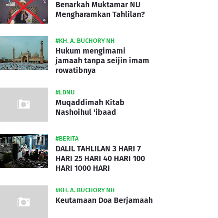
Benarkah Muktamar NU
Mengharamkan Tahlilan?
#KH. A. BUCHORY NH
Hukum mengimami
jamaah tanpa seijin imam
rowatibnya
#LDNU
Muqaddimah Kitab
Nashoihul 'ibaad
#BERITA
DALIL TAHLILAN 3 HARI 7
HARI 25 HARI 40 HARI 100
HARI 1000 HARI
#KH. A. BUCHORY NH
Keutamaan Doa Berjamaah