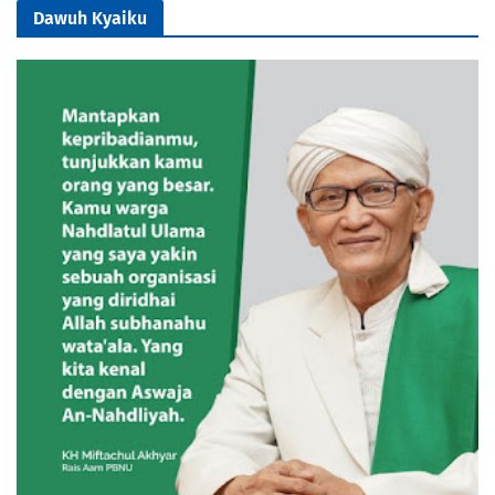
Dawuh Kyaiku