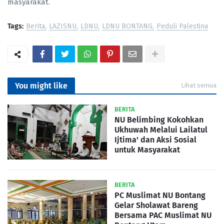
masyarakat.
Tags:
Berita
LAZISNU
LDNU
LDNU BONTANG
Peduli Palestina
You might like
Lihat semua
BERITA
NU Belimbing Kokohkan
Ukhuwah Melalui Lailatul
Ijtima' dan Aksi Sosial
untuk Masyarakat
BERITA
PC Muslimat NU Bontang
Gelar Sholawat Bareng
Bersama PAC Muslimat NU