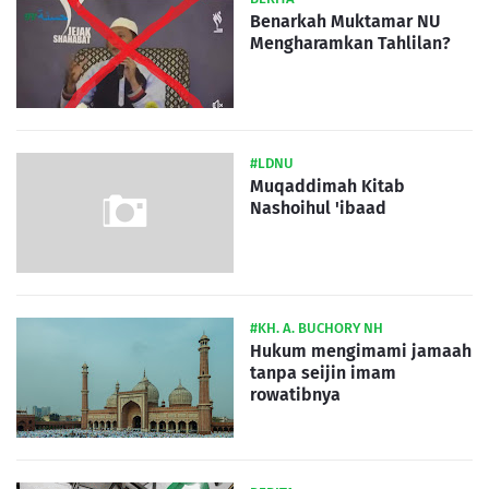
Benarkah Muktamar NU
Mengharamkan Tahlilan?
#LDNU
Muqaddimah Kitab
Nashoihul 'ibaad
#KH. A. BUCHORY NH
Hukum mengimami jamaah
tanpa seijin imam
rowatibnya