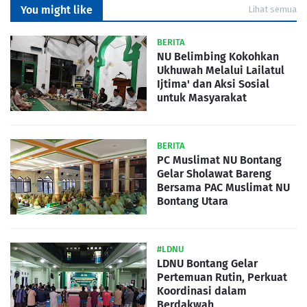
You might like
Lihat semua
BERITA
NU Belimbing Kokohkan
Ukhuwah Melalui Lailatul
Ijtima' dan Aksi Sosial
untuk Masyarakat
BERITA
PC Muslimat NU Bontang
Gelar Sholawat Bareng
Bersama PAC Muslimat NU
Bontang Utara
#LDNU
LDNU Bontang Gelar
Pertemuan Rutin, Perkuat
Koordinasi dalam
Berdakwah