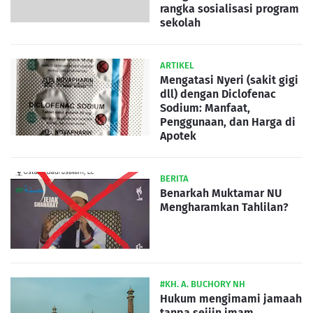
rangka sosialisasi program
sekolah
ARTIKEL
Mengatasi Nyeri (sakit gigi
dll) dengan Diclofenac
Sodium: Manfaat,
Penggunaan, dan Harga di
Apotek
BERITA
Benarkah Muktamar NU
Mengharamkan Tahlilan?
#KH. A. BUCHORY NH
Hukum mengimami jamaah
tanpa seijin imam