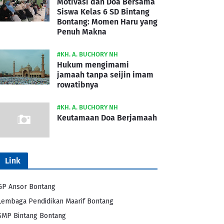
Motivasi dan Doa Bersama
Siswa Kelas 6 SD Bintang
Bontang: Momen Haru yang
Penuh Makna
#KH. A. BUCHORY NH
Hukum mengimami
jamaah tanpa seijin imam
rowatibnya
#KH. A. BUCHORY NH
Keutamaan Doa Berjamaah
Link
GP Ansor Bontang
Lembaga Pendidikan Maarif Bontang
SMP Bintang Bontang