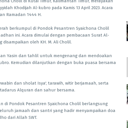
na Cholil di Kutai Timur, Kalimantan Timur, merayakan
yyidah Khodijah Al-kubro pada Kamis 13 April 2023. Acara
ulan Ramadan 1444 H.
erah berkumpul di Pondok Pesantren Syaichona Cholil
adhan ini. Acara dimulai dengan pembacaan Surat Al-
 disampaikan oleh KH. M. Ali Cholil.
acaan Yasin dan tahlil untuk mengenang dan mendoakan
-kubro. Kemudian dilanjutkan dengan buka puasa bersama
bin dan sholat Isya', tarawih, witir berjamaah, serta
kan tadarus Alquran dan sahur bersama.
n di Pondok Pesantren Syaichona Cholil berlangsung
eluruh jamaah dan santri yang hadir menyampaikan doa
ho dari Allah SWT.