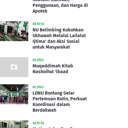
Penggunaan, dan Harga di
Apotek
BERITA
NU Belimbing Kokohkan
Ukhuwah Melalui Lailatul
Ijtima' dan Aksi Sosial
untuk Masyarakat
#LDNU
Muqaddimah Kitab
Nashoihul 'ibaad
#LDNU
LDNU Bontang Gelar
Pertemuan Rutin, Perkuat
Koordinasi dalam
Berdakwah
BERITA