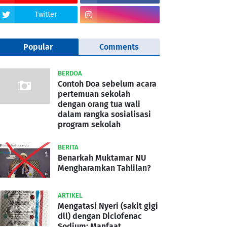
Twitter
Popular
Comments
BERDOA
Contoh Doa sebelum acara
pertemuan sekolah
dengan orang tua wali
dalam rangka sosialisasi
program sekolah
BERITA
Benarkah Muktamar NU
Mengharamkan Tahlilan?
ARTIKEL
Mengatasi Nyeri (sakit gigi
dll) dengan Diclofenac
Sodium: Manfaat,