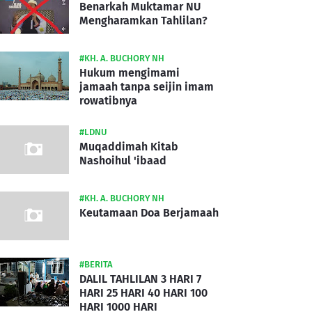
Benarkah Muktamar NU
Mengharamkan Tahlilan?
#KH. A. BUCHORY NH
Hukum mengimami
jamaah tanpa seijin imam
rowatibnya
#LDNU
Muqaddimah Kitab
Nashoihul 'ibaad
#KH. A. BUCHORY NH
Keutamaan Doa Berjamaah
#BERITA
DALIL TAHLILAN 3 HARI 7
HARI 25 HARI 40 HARI 100
HARI 1000 HARI