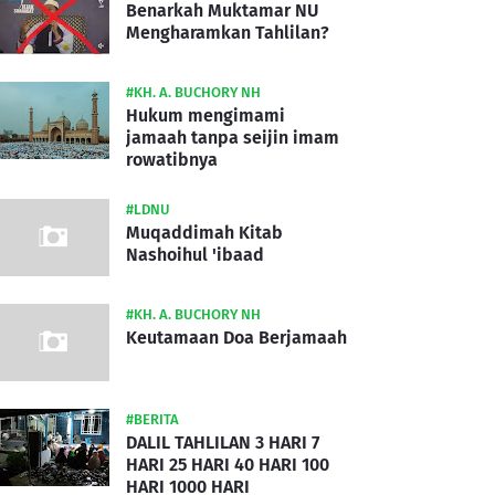
Benarkah Muktamar NU
Mengharamkan Tahlilan?
#KH. A. BUCHORY NH
Hukum mengimami
jamaah tanpa seijin imam
rowatibnya
#LDNU
Muqaddimah Kitab
Nashoihul 'ibaad
#KH. A. BUCHORY NH
Keutamaan Doa Berjamaah
#BERITA
DALIL TAHLILAN 3 HARI 7
HARI 25 HARI 40 HARI 100
HARI 1000 HARI