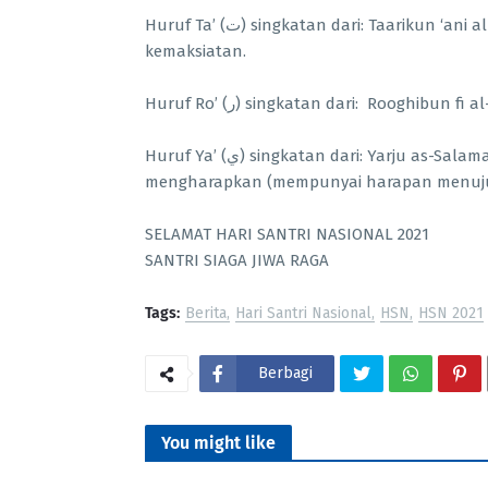
Huruf Ta’ (ت) singkatan dari: Taarikun ‘ani al-Ma’ashi. Santri harus mampu menjauhkan diri dari
kemaksiatan.
Huruf Ro’ (ر) singkatan dari: Rooghib
Huruf Ya’ (ي) singkatan dari: Yarju as-Salamata fi ad-Diini waddunya wal akhirah. Santri harus selalu
mengharapkan (mempunyai harapan menuju) 
SELAMAT HARI SANTRI NASIONAL 2021
SANTRI SIAGA JIWA RAGA
Tags:
Berita
Hari Santri Nasional
HSN
HSN 2021
Berbagi
You might like