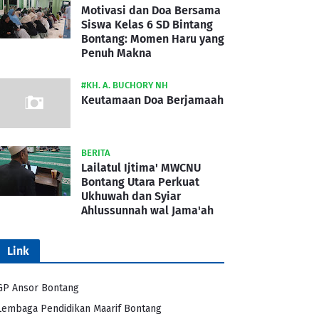
Motivasi dan Doa Bersama
Siswa Kelas 6 SD Bintang
Bontang: Momen Haru yang
Penuh Makna
#KH. A. BUCHORY NH
Keutamaan Doa Berjamaah
BERITA
Lailatul Ijtima' MWCNU
Bontang Utara Perkuat
Ukhuwah dan Syiar
Ahlussunnah wal Jama'ah
Link
GP Ansor Bontang
Lembaga Pendidikan Maarif Bontang