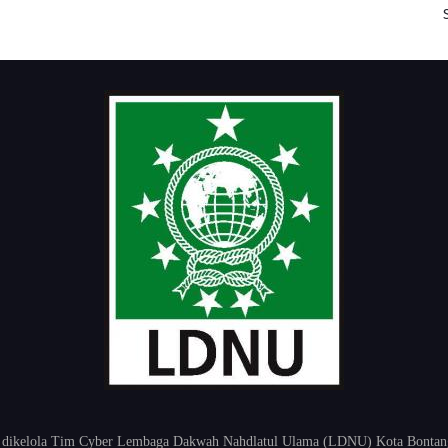
 dikelola Tim Cyber Lembaga Dakwah Nahdlatul Ulama (LDNU) Kota Bontang K