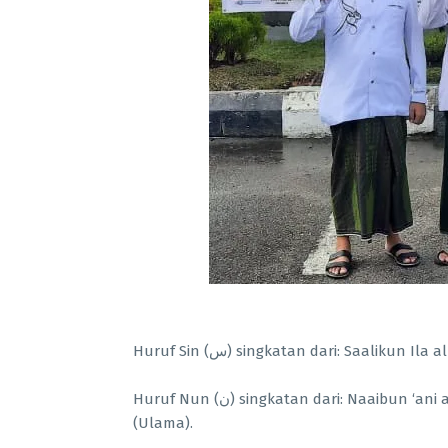
Huruf Sin (س) singkatan dari: Saalik
Huruf Nun (ن) singkatan dari: Naaibun ‘ani al-Masyayikh. Santri adalah sebagai pengganti para guru
(Ulama).