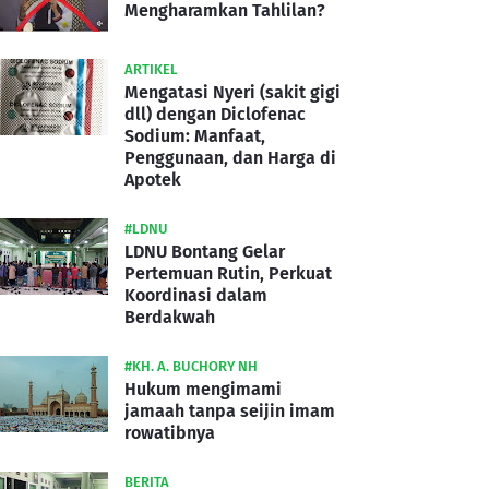
Mengharamkan Tahlilan?
ARTIKEL
Mengatasi Nyeri (sakit gigi
dll) dengan Diclofenac
Sodium: Manfaat,
Penggunaan, dan Harga di
Apotek
#LDNU
LDNU Bontang Gelar
Pertemuan Rutin, Perkuat
Koordinasi dalam
Berdakwah
#KH. A. BUCHORY NH
Hukum mengimami
jamaah tanpa seijin imam
rowatibnya
BERITA